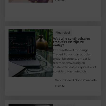
Financieel
Wat zijn synthetische
trackers en zijn ze
veilig?
ETF´s (oftewel Exchange
Traded Funds) zijn populair
onder beleggers, omdat je
hiermee eenvoudig en
kostenefficiënt je kapitaal kunt
spreiden. Maar wie zich ...
Gepubliceerd Door: Cloacade
Film.nl