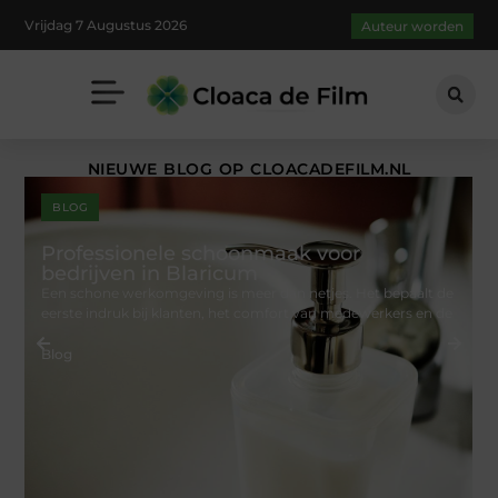
Vrijdag 7 Augustus 2026
Auteur worden
NIEUWE BLOG OP CLOACADEFILM.NL
BLOG
Professionele schoonmaak voor
bedrijven in Blaricum
Een schone werkomgeving is meer dan netjes. Het bepaalt de
eerste indruk bij klanten, het comfort van medewerkers en de
Blog