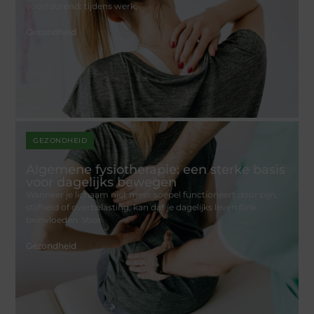
voortdurend: tijdens werk,
Gezondheid
GEZONDHEID
Algemene fysiotherapie: een sterke basis
voor dagelijks bewegen
Wanneer je lichaam niet meer soepel functioneert door pijn,
stijfheid of overbelasting, kan dat je dagelijks leven flink
beïnvloeden. Voor
Gezondheid