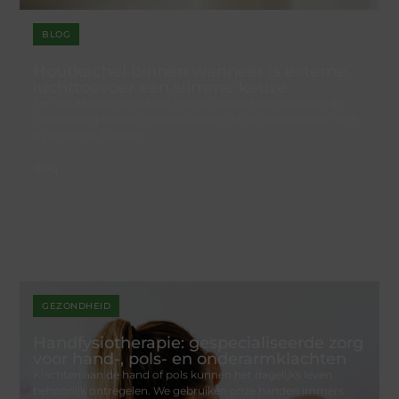
BLOG
Houtkachel binnen wanneer is externe
luchttoevoer een slimme keuze
Een houtkachel werkt het meest comfortabel wanneer de
verbranding stabiel verloopt zonder dat je voortdurend hoeft
bij te sturen. Externe
Blog
GEZONDHEID
Handfysiotherapie: gespecialiseerde zorg
voor hand-, pols- en onderarmklachten
Klachten aan de hand of pols kunnen het dagelijks leven
behoorlijk ontregelen. We gebruiken onze handen immers