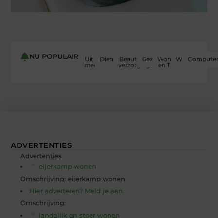
NU POPULAIR
Uit de
Dienstverlening
Beauty en
Gezondheid
Woning
Winkelen
Computer
media
verzorging
en Tuin
ADVERTENTIES
Advertenties
eijerkamp wonen
Omschrijving: eijerkamp wonen
Hier adverteren? Meld je aan.
Omschrijving:
landelijk en stoer wonen