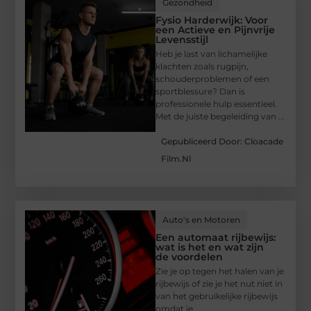
Gezondheid
Fysio Harderwijk: Voor
een Actieve en Pijnvrije
Levensstijl
Heb je last van lichamelijke
klachten zoals rugpijn,
schouderproblemen of een
sportblessure? Dan is
professionele hulp essentieel.
Met de juiste begeleiding van ...
Gepubliceerd Door: Cloacade
Film.nl
Auto's en Motoren
Een automaat rijbewijs:
wat is het en wat zijn
de voordelen
Zie je op tegen het halen van je
rijbewijs of zie je het nut niet in
van het gebruikelijke rijbewijs
omdat je ...