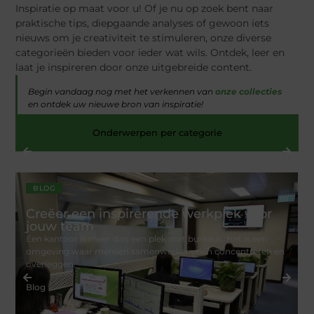
Inspiratie op maat voor u! Of je nu op zoek bent naar
praktische tips, diepgaande analyses of gewoon iets
nieuws om je creativiteit te stimuleren, onze diverse
categorieën bieden voor ieder wat wils. Ontdek, leer en
laat je inspireren door onze uitgebreide content.
Begin vandaag nog met het verkennen van
onze collecties
en ontdek uw nieuwe bron van inspiratie!
Onderwerpen per categorie
BLOG
Creëer een inspirerende werkplek voor
jouw team
Een kantoor is meer dan een plek met bureaus. Het is een
omgeving waar mensen samenwerken, zich concentreren en
overleggen.
Blog