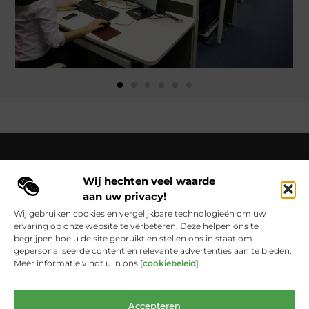
Wij hechten veel waarde
Over Cloaca de Film
aan uw privacy!
Cloacadefilm.nl – Een wereld van inspiratie, vastgelegd in
woorden en beelden.
Verken onze blogs en artikelen die het
Wij gebruiken cookies en vergelijkbare technologieën om uw
dagelijks leven vastleggen en in een nieuw licht zetten.
ervaring op onze website te verbeteren. Deze helpen ons te
begrijpen hoe u de site gebruikt en stellen ons in staat om
Bericht categorie
gepersonaliseerde content en relevante advertenties aan te bieden.
Meer informatie vindt u in ons [
cookiebeleid
].
Main Links
Accepteren