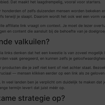
gebied. Dat maakt het laagdrempelig, vooral voor starters.
r honderden of zelfs duizenden mensen worden bekeken en aa
lfs terwijl je slaapt. Daarom wordt het ook wel een vorm 
le affiliate link vraagt om context. Je moet de lezer overt
ingen en content die aansluit bij de behoefte van je doelgroe
nde valkuilen?
a links denken dat het een kwestie is van zoveel mogelijk 
orden vaak genegeerd, en kunnen zelfs je geloofwaardighei
r producten die je zelf niet kent of niet achter staat. Bezo
ciaal — mensen klikken eerder op een link als ze geloven d
In veel landen ben je verplicht om duidelijk te maken dat je
nge termijn levert dat juist méér op.
ame strategie op?