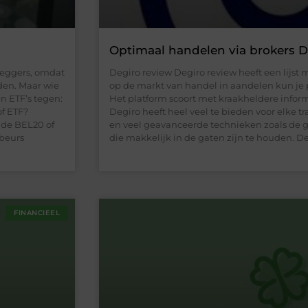
?
Optimaal handelen via brokers D
leggers, omdat
Degiro review Degiro review heeft een lijst m
den. Maar wie
op de markt van handel in aandelen kun je 
n ETF’s tegen:
Het platform scoort met kraakheldere inform
of ETF?
Degiro heeft heel veel te bieden voor elke tr
s de BEL20 of
en veel geavanceerde technieken zoals de g
beurs
die makkelijk in de gaten zijn te houden. D
FINANCIEEL