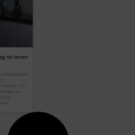
ag te lenen
en er bepaalde
jn
t betalen. Om
brengst van
ommige
erde