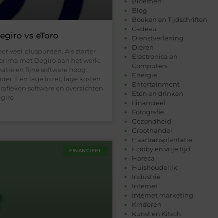
Bloemen
Blog
Boeken en Tijdschriften
Cadeau
egiro vs eToro
Dienstverlening
Dieren
et veel pluspunten. Als starter
Electronica en
prima met Degiro aan het werk.
Computers
atie en fijne software hoog.
Energie
ader. Een lage inzet, lage kosten
Entertainment
rafieken software en overzichten
Eten en drinken
egiro
Financieel
Fotografie
Gezondheid
Groothandel
Haartransplantatie
Hobby en vrije tijd
FINANCIEEL
Horeca
Huishoudelijk
Industrie
Internet
Internet marketing
Kinderen
Kunst en Kitsch