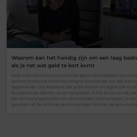
Waarom kan het handig zijn om een laag bedr
als je net wat geld te kort komt
Zelfs met nationale en provinciale gezondheidsdekking kunn
soorten medische ondersteuning en procedures zijn die niet zi
opgenomen. Dat betekent dat je die kosten uit eigen zak moe
te voorkomen dat het uit de hand loopt, is het zinvol om de op
een lening te gebruiken om die schulden kwijt te raken. In s
gevallen zal de rente op de lening lager zijn dan de gecumule