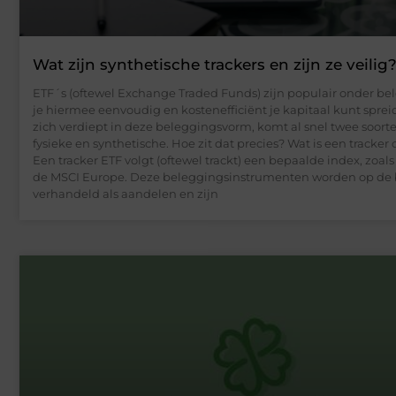
Wat zijn synthetische trackers en zijn ze veilig
ETF´s (oftewel Exchange Traded Funds) zijn populair onder be
je hiermee eenvoudig en kostenefficiënt je kapitaal kunt sprei
zich verdiept in deze beleggingsvorm, komt al snel twee soorte
fysieke en synthetische. Hoe zit dat precies? Wat is een tracker 
Een tracker ETF volgt (oftewel trackt) een bepaalde index, zoal
de MSCI Europe. Deze beleggingsinstrumenten worden op de 
verhandeld als aandelen en zijn