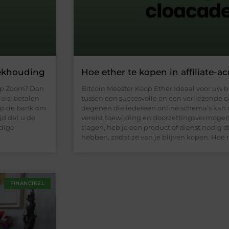
ekhouding
Hoe ether te kopen in affiliate-a
op Zoom? Dan
Bitcoin Meester Koop Ether Ideaal voor uw b
 als: betalen
tussen een succesvolle en een verliezende c
 op de bank om
degenen die iedereen online schema’s kan
jd dat u de
vereist toewijding en doorzettingsvermoge
edige
slagen, heb je een product of dienst nodig 
hebben, zodat ze van je blijven kopen. Hoe 
FINANCIEEL