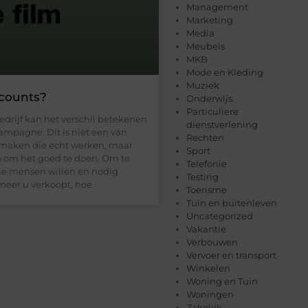
Management
Marketing
Media
Meubels
MKB
Mode en Kleding
Muziek
ccounts?
Onderwijs
Particuliere
edrijf kan het verschil betekenen
dienstverlening
ampagne. Dit is niet een van
Rechten
 maken die echt werken, maar
Sport
n om het goed te doen. Om te
Telefonie
die mensen willen en nodig
Testing
meer u verkoopt, hoe
Toerisme
Tuin en buitenleven
Uncategorized
Vakantie
Verbouwen
Vervoer en transport
Winkelen
Woning en Tuin
Woningen
Zakelijk