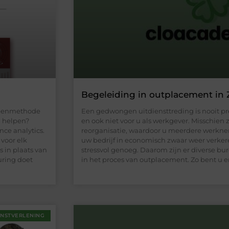
Begeleiding in outplacement in 
appenmethode
Een gedwongen uitdiensttreding is nooit pr
j helpen?
en ook niet voor u als werkgever. Misschien 
nce analytics.
reorganisatie, waardoor u meerdere werkne
voor elk
uw bedrijf in economisch zwaar weer verkeren
 in plaats van
stressvol genoeg. Daarom zijn er diverse bu
uring doet
in het proces van outplacement. Zo bent u e
ENSTVERLENING