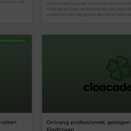
t juist in die
werkomgeving zorgt. U moet er immers niet 
In dit geval is het verstandig om een speciali
schakelen. Een dergelijke specialist heeft na
ENSTVERLENING
trokken
Ontvang professioneel, gedegen 
Eindhoven