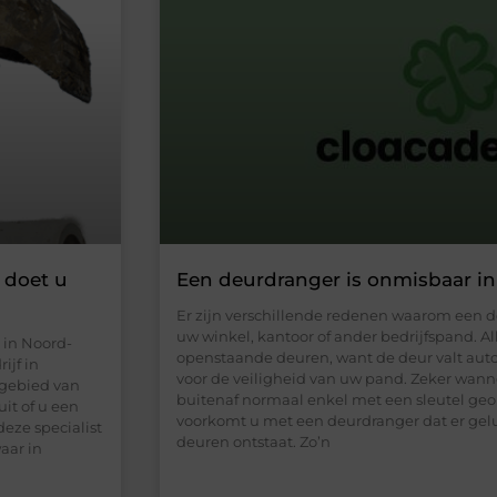
 doet u
Een deurdranger is onmisbaar in
Er zijn verschillende redenen waarom een d
uw winkel, kantoor of ander bedrijfspand. Al
 in Noord-
openstaande deuren, want de deur valt autom
ijf in
voor de veiligheid van uw pand. Zeker wanne
 gebied van
buitenaf normaal enkel met een sleutel ge
it of u een
voorkomt u met een deurdranger dat er gelu
deze specialist
deuren ontstaat. Zo’n
aar in