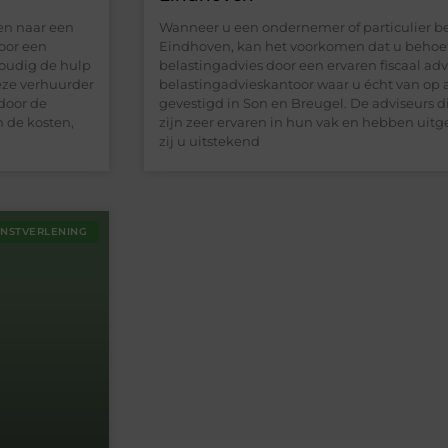
zen naar een
Wanneer u een ondernemer of particulier ben
oor een
Eindhoven, kan het voorkomen dat u behoef
voudig de hulp
belastingadvies door een ervaren fiscaal adv
eze verhuurder
belastingadvieskantoor waar u écht van op 
 door de
gevestigd in Son en Breugel. De adviseurs d
 de kosten,
zijn zeer ervaren in hun vak en hebben uit
zij u uitstekend
ENSTVERLENING