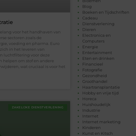
Bloemen
Blog
Boeken en Tijdschriften
Cadeau
tratie
Dienstverlening
Dieren
al belang voor het handhaven van
Electronica en
rse sectoren zoals de
Computers
ergie, voeding en pharma. Euro
Energie
ich in het leveren van
Entertainment
n luchtfiltering voor deze
Eten en drinken
n helpen om stof en andere
Financieel
rwijderen, wat cruciaal is voor het
Fotografie
Gezondheid
Groothandel
Haartransplantatie
Hobby en vrije tijd
Horeca
Huishoudelijk
ZAKELIJKE DIENSTVERLENING
Industrie
Internet
Internet marketing
Kinderen
Kunst en Kitsch