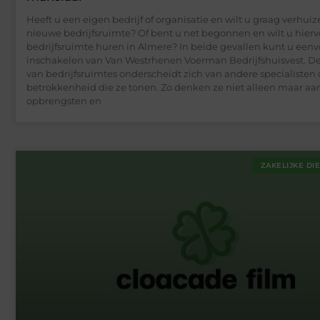
Heeft u een eigen bedrijf of organisatie en wilt u graag verhui
nieuwe bedrijfsruimte? Of bent u net begonnen en wilt u hierv
bedrijfsruimte huren in Almere? In beide gevallen kunt u een
inschakelen van Van Westrhenen Voerman Bedrijfshuisvest. D
van bedrijfsruimtes onderscheidt zich van andere specialisten
betrokkenheid die ze tonen. Zo denken ze niet alleen maar aan
opbrengsten en
ZAKELIJKE DI