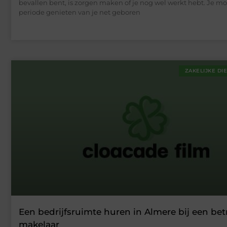
bevallen bent, is zorgen maken of je nog wel werkt hebt. Je moe
periode genieten van je net geboren
ZAKELIJKE DI
Een bedrijfsruimte huren in Almere bij een be
makelaar