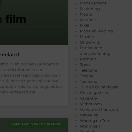
Management
Marketing
Media
Meubels
MKB
Mode en Kleding
Muziek
Onderwijs
Particuliere
dienstverlening
Zeeland
Rechten
ettig. Niet voor een werknemer
Sport
zit u wel midden in een
Telefonie
mers moet laten gaan. Ook kan
Testing
. Al deze situaties zijn vaak al
Toerisme
reaus te vinden die u begeleiden
Tuin en buitenleven
rvan verzekerd dat
Uncategorized
Vakantie
Verbouwen
Vervoer en transport
Winkelen
Woning en Tuin
ZAKELIJKE DIENSTVERLENING
Woningen
Zakelijk