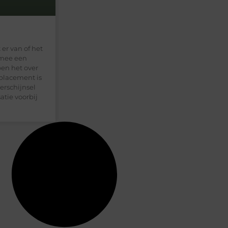
er van of het
rmee een
en het over
placement is
erschijnsel
atie voorbij