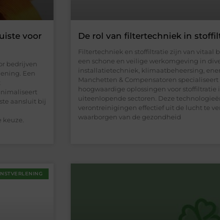
uiste voor
De rol van filtertechniek in stoffil
Filtertechniek en stoffiltratie zijn van vita
een schone en veilige werkomgeving in dive
or bedrijven
installatietechniek, klimaatbeheersing, en
ziening. Een
Manchetten & Compensatoren specialiseert z
t
hoogwaardige oplossingen voor stoffiltratie i
inimaliseert
uiteenlopende sectoren. Deze technologieë
te aansluit bij
verontreinigingen effectief uit de lucht te ve
waarborgen van de gezondheid
 keuze.
ENSTVERLENING