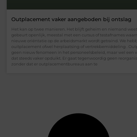
Outplacement vaker aangeboden bij ontslag
Het kan op twee manieren. Het blijft geheim en niemand weet 
gebeurt openlijk, meestal met een cursus of testafnames waa
nieuwe oriëntatie op de arbeidsmarkt wordt getraind. We hebb
ouitplacement ofwel herplaatsing of vertrekbemiddeling . Out
geen nieuw fenomeen in het personeelsbeleid, maar wel een v
dat steeds vaker opduikt. Er gaat tegenwoordig geen reorganis
zonder dat er outplacementbureaus aan te