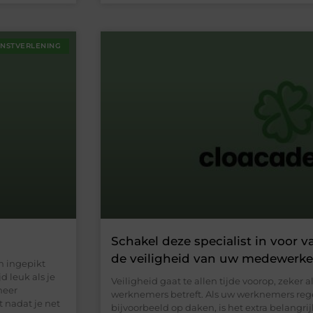
ENSTVERLENING
Schakel deze specialist in voor 
de veiligheid van uw medewerke
n ingepikt
d leuk als je
Veiligheid gaat te allen tijde voorop, zeker 
meer
werknemers betreft. Als uw werknemers reg
t nadat je net
bijvoorbeeld op daken, is het extra belangrij