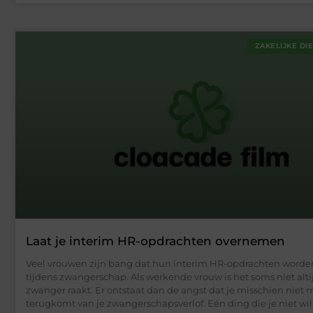
ZAKELIJKE DI
Laat je interim HR-opdrachten overnemen
Veel vrouwen zijn bang dat hun interim HR-opdrachten worde
tijdens zwangerschap. Als werkende vrouw is het soms niet altij
zwanger raakt. Er ontstaat dan de angst dat je misschien niet 
terugkomt van je zwangerschapsverlof. Eén ding die je niet wil