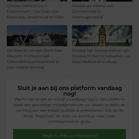
Ontdek Elektronica in
Ontdek de Wereld van
Doetinchem – Uw Gids voor
Damesmode in
Reparatie, Onderhoud en Meer
Heerhugowaard
De Waarde van een Sterk Dak:
Ontdek het Gemeentehuis van
Waarom Professioneel
Dordrecht Een Schatkamer van
Dakonderhoud Essentieel Is
Geschiedenis en Cultuur
voor Iedere Woning
Sluit je aan bij ons platform vandaag
nog!
Wacht niet langer en schrijf u vandaag nog in. Ons platform
biedt een geweldige mogelijkheid om uw ideeën te delen en
uw blog aan een breder publiek te presenteren. Klik op de
knop ‘Registreer’ en start uw avontuur naar meer
zichtbaarheid en groei.
Begin nu met uw inschrijving