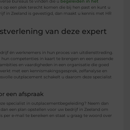
diverse bureaus te vinden die u
begeleiden in het
 op een plek terecht komen die bij hen past en kunt u
rijf in Zeeland is gevestigd, dan maakt u kennis met HR
stverlening van deze expert
drijf én werknemers in hun proces van uitdiensttreding.
, hun competenties in kaart te brengen en een passende
n ambities en vaardigheden in een organisatie die goed
 werkt met een kennismakingsgesprek, zelfanalyse en
cesvolle outplacement schakelt u daarom deze specialist
or een afspraak
deze specialist in outplacementbegeleiding? Neem dan
dan een plan opstellen voor uw bedrijf in Zeeland om
ls per e-mail te bereiken en staat u graag te woord over