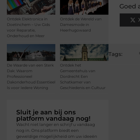
Goed a
Ontdek Elektronica in
Ontdek de Wereld van
Doetinchem – Uw Gids
Damesmode in
voor Reparatie,
Heerhugowaard
Onderhoud en Meer
Tags:
De Waarde van een Sterk
Ontdek het
Dak: Waarom
Gemeentehuis van
Professioneel
Dordrecht Een
Dakonderhoud Essentieel
Schatkamer van
Is voor Iedere Woning
Geschiedenis en Cultuur
Sluit je aan bij ons
platform vandaag nog!
Wacht niet langer en schrijf u vandaag
nog in. Ons platform biedt een
geweldige mogelijkheid om uw ideeën