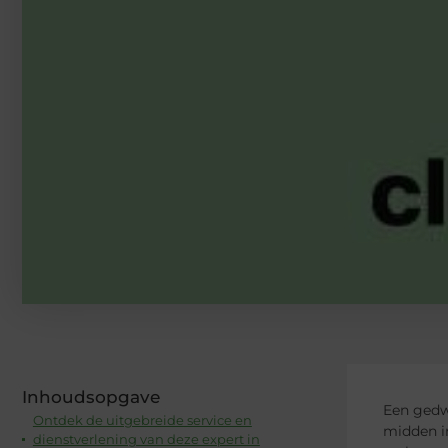
Inhoudsopgave
Een gedwo
Ontdek de uitgebreide service en
midden i
dienstverlening van deze expert in