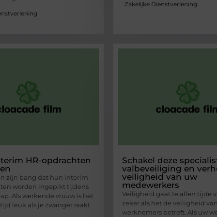
Zakelijke Dienstverlening
enstverlening
interim HR-opdrachten
Schakel deze specialis
en
valbeveiliging en ver
veiligheid van uw
n zijn bang dat hun interim
medewerkers
en worden ingepikt tijdens
Veiligheid gaat te allen tijde 
p. Als werkende vrouw is het
zeker als het de veiligheid v
tijd leuk als je zwanger raakt.
werknemers betreft. Als uw 