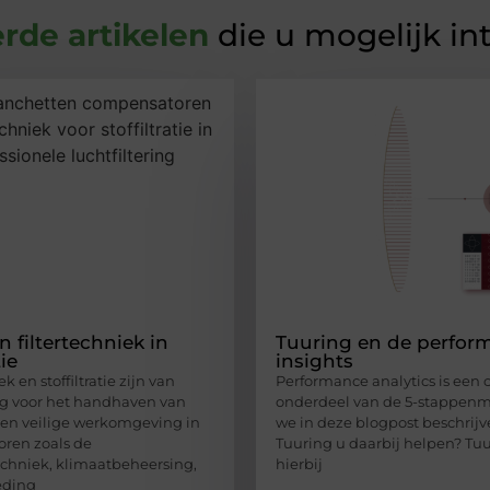
rde artikelen
die u mogelijk in
n filtertechniek in
Tuuring en de perfor
tie
insights
k en stoffiltratie zijn van
Performance analytics is een 
ng voor het handhaven van
onderdeel van de 5-stappen
en veilige werkomgeving in
we in deze blogpost beschrij
oren zoals de
Tuuring u daarbij helpen? Tu
techniek, klimaatbeheersing,
hierbij
eding