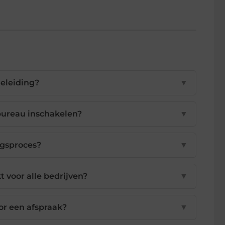
eleiding?
▼
ureau inschakelen?
▼
ngsproces?
▼
 voor alle bedrijven?
▼
or een afspraak?
▼