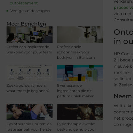
verkeren.
outplacement
proces 
Veelgestelde vragen
zich met 
Consultan
Meer Berichten
Ontd
in o
Creëer een inspirerende
Professionele
werkplek voor jouw team
schoonmaak voor
HR Consul
bedrijven in Blaricum
Zij bege
nieuwe ba
met hen 
sollicita
in Zeelan
Zoekwoorden vinden:
5 verrassende
waar moet je beginnen?
ingrediënten die dit
Neem c
parfum uniek maken
Wilt u k
contact o
het proce
de mogeli
Fysiotherapie Houten: de
Fysiotherapie Zwolle:
juiste aanpak voor herstel
deskundige hulp voor