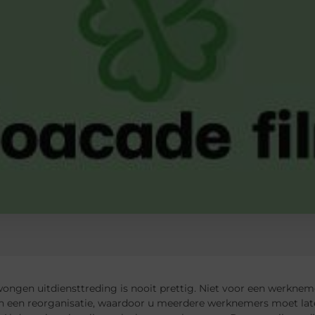
ngen uitdiensttreding is nooit prettig. Niet voor een werknemer
n een reorganisatie, waardoor u meerdere werknemers moet lat