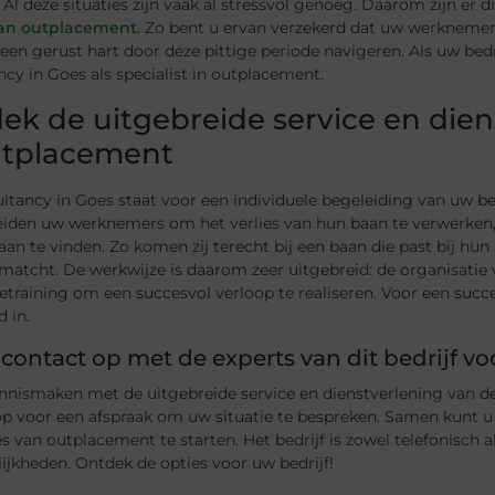
 Al deze situaties zijn vaak al stressvol genoeg. Daarom zijn er 
van outplacement
. Zo bent u ervan verzekerd dat uw werknemers
een gerust hart door deze pittige periode navigeren. Als uw bed
cy in Goes als specialist in outplacement.
ek de uitgebreide service en dien
utplacement
tancy in Goes staat voor een individuele begeleiding van uw be
leiden uw werknemers om het verlies van hun baan te verwerken
an te vinden. Zo komen zij terecht bij een baan die past bij hu
matcht. De werkwijze is daarom zeer uitgebreid: de organisatie
tietraining om een succesvol verloop te realiseren. Voor een suc
d in.
ontact op met de experts van dit bedrijf vo
ennismaken met de uitgebreide service en dienstverlening van 
p voor een afspraak om uw situatie te bespreken. Samen kunt u 
s van outplacement te starten. Het bedrijf is zowel telefonisch a
jkheden. Ontdek de opties voor uw bedrijf!