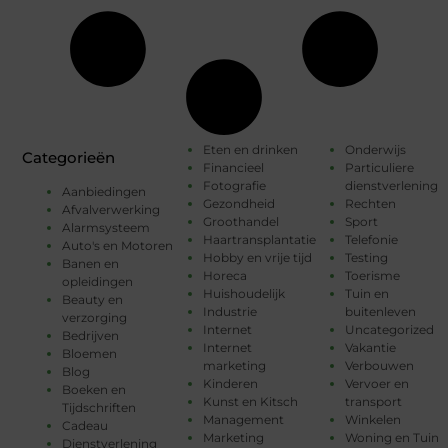
Eten en drinken
Onderwijs
Categorieën
Financieel
Particuliere
Fotografie
dienstverlening
Aanbiedingen
Gezondheid
Rechten
Afvalverwerking
Groothandel
Sport
Alarmsysteem
Haartransplantatie
Telefonie
Auto's en Motoren
Hobby en vrije tijd
Testing
Banen en
Horeca
Toerisme
opleidingen
Huishoudelijk
Tuin en
Beauty en
Industrie
buitenleven
verzorging
Internet
Uncategorized
Bedrijven
Internet
Vakantie
Bloemen
marketing
Verbouwen
Blog
Kinderen
Vervoer en
Boeken en
Kunst en Kitsch
transport
Tijdschriften
Management
Winkelen
Cadeau
Marketing
Woning en Tuin
Dienstverlening