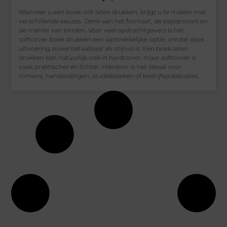
Wanneer u een boek wilt laten drukken, krijgt u te maken met
verschillende keuzes. Denk aan het formaat, de papiersoort en
de manier van binden. Voor veel opdrachtgevers is het
softcover boek drukken een aantrekkelijke optie, omdat deze
uitvoering zowel betaalbaar als stijlvol is. Een boek laten
drukken kan natuurlijk ook in hardcover, maar softcover is
vaak praktischer en lichter. Hierdoor is het ideaal voor
romans, handleidingen, studieboeken of bedrijfspublicaties.