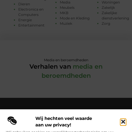
Media
Woningen
Dieren
Meubels
Zakelijk
Electronica en
MKB
Zakelijke
Computers
Mode en Kleding
dienstverlening
Energie
Muziek
Zorg
Entertainment
Media en beroemdheden
Verhalen van
media en
beroemdheden
Wij hechten veel waarde
Over Cloaca de Film
aan uw privacy!
Cloacadefilm.nl – Een wereld van inspiratie, vastgelegd in
woorden en beelden.
Verken onze blogs en artikelen die het