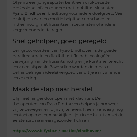
Of je nu een jonge sporter bent, een drukbezette
professional of een oudere met mobiliteitsklachten —
Fysio Eindhoven
biedt zorg voor iedere doelgroep. Veel
praktijken werken multidisciplinair en schakelen
indien nodig met huisartsen, specialisten of andere
zorgverleners in de regio.
Snel geholpen, goed geregeld
Een groot voordeel van Fysio Eindhoven is de goede
bereikbaarheid en flexibiliteit. Je hebt vaak géén
verwijzing van de huisarts nodig en je kunt snel terecht
voor een afspraak. Bovendien worden de meeste
behandelingen (deels) vergoed vanuit je aanvullende
verzekering.
Maak de stap naar herstel
Blijf niet langer doorlopen met klachten. De
therapeuten van Fysio Eindhoven helpen je om weer
vrij te bewegen en pijnvrij te leven. Neem vandaag nog
contact op met een praktijk bij jou in de buurt en zet de
eerste stap naar een gezonder lichaam.
https://www.b-fysic.nl/locaties/eindhoven/