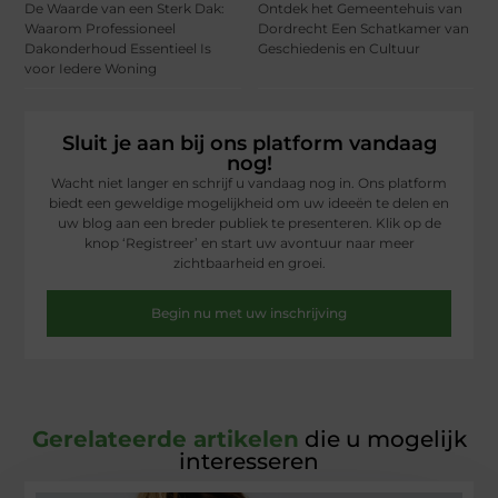
De Waarde van een Sterk Dak:
Ontdek het Gemeentehuis van
Waarom Professioneel
Dordrecht Een Schatkamer van
Dakonderhoud Essentieel Is
Geschiedenis en Cultuur
voor Iedere Woning
Sluit je aan bij ons platform vandaag
nog!
Wacht niet langer en schrijf u vandaag nog in. Ons platform
biedt een geweldige mogelijkheid om uw ideeën te delen en
uw blog aan een breder publiek te presenteren. Klik op de
knop ‘Registreer’ en start uw avontuur naar meer
zichtbaarheid en groei.
Begin nu met uw inschrijving
Gerelateerde artikelen
die u mogelijk
interesseren