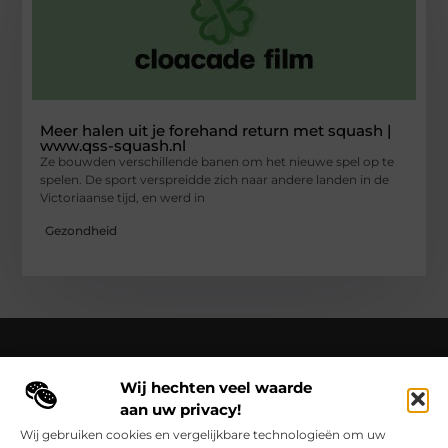
Meer halen uit je forehand return met squash |
www.qss-squash.nl
Ze bouwden verschillende banen om het nieuwe spel op te
spelen. De sport verspreidde zich naar andere landen in de
Victoriaanse tijd, en werd in
Gezondheid
Wij hechten veel waarde
Over Cloaca de Film
aan uw privacy!
Cloacadefilm.nl – Een wereld van inspiratie, vastgelegd in
woorden en beelden.
Verken onze blogs en artikelen die het
Wij gebruiken cookies en vergelijkbare technologieën om uw
dagelijks leven vastleggen en in een nieuw licht zetten.