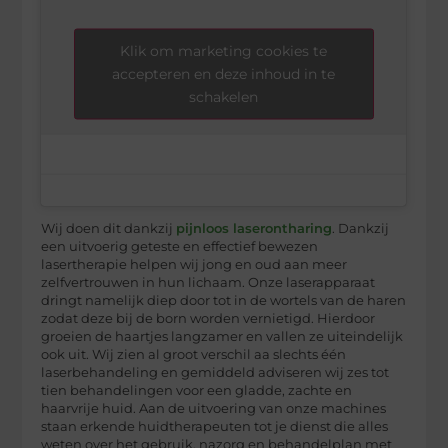
Klik om marketing cookies te
accepteren en deze inhoud in te
schakelen
Wij doen dit dankzij
pijnloos laserontharing
. Dankzij
een uitvoerig geteste en effectief bewezen
lasertherapie helpen wij jong en oud aan meer
zelfvertrouwen in hun lichaam. Onze laserapparaat
dringt namelijk diep door tot in de wortels van de haren
zodat deze bij de born worden vernietigd. Hierdoor
groeien de haartjes langzamer en vallen ze uiteindelijk
ook uit. Wij zien al groot verschil aa slechts één
laserbehandeling en gemiddeld adviseren wij zes tot
tien behandelingen voor een gladde, zachte en
haarvrije huid. Aan de uitvoering van onze machines
staan erkende huidtherapeuten tot je dienst die alles
weten over het gebruik, nazorg en behandelplan met