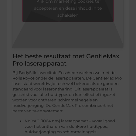
Klik om marketing cookies te
accepteren en deze inhoud in te
schakelen
Het beste resultaat met GentleMax
Pro laserapparaat
Bij BodySilk laserclinic Enschede werken we met de
Rolls Royce onder de laserapparaten. De GentleMax Pro
laser staat wereldwijd toch wel bekend als de gouden
standaard voor laserontharing. Dit laserapparaat is
geschikt voor alle huidtypes en kan effectief ingezet
worden voor ontharen, schimmelnagels en
huidverjonging. De GentleMax Pro combineert het
beste van twee systemen:
Nd:YAG (1064 nm) laserapparaat – vooral goed
voor het ontharen van donkere huidtypes,
huidverjonging en schimmelnagels.