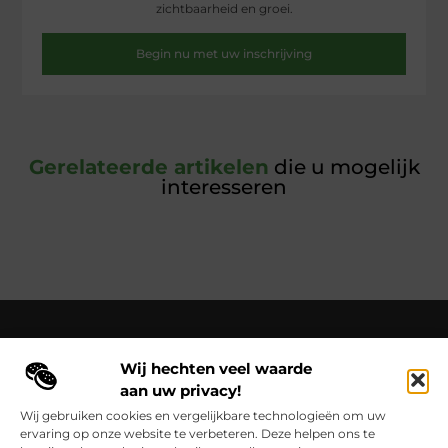
zichtbaarheid en groei.
Begin nu met uw inschrijving
Gerelateerde artikelen
die u mogelijk
interesseren
Wij hechten veel waarde
Over Cloaca de Film
aan uw privacy!
Cloacadefilm.nl – Een wereld van inspiratie, vastgelegd in
woorden en beelden.
Verken onze blogs en artikelen die het
Wij gebruiken cookies en vergelijkbare technologieën om uw
dagelijks leven vastleggen en in een nieuw licht zetten.
ervaring op onze website te verbeteren. Deze helpen ons te