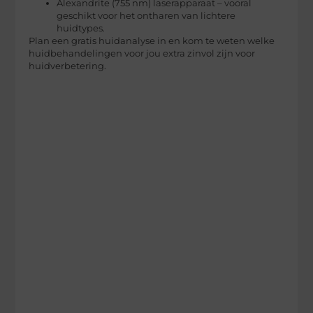
Alexandrite (755 nm) laserapparaat – vooral
geschikt voor het ontharen van lichtere
huidtypes.
Plan een gratis huidanalyse in en kom te weten welke
huidbehandelingen voor jou extra zinvol zijn voor
huidverbetering.