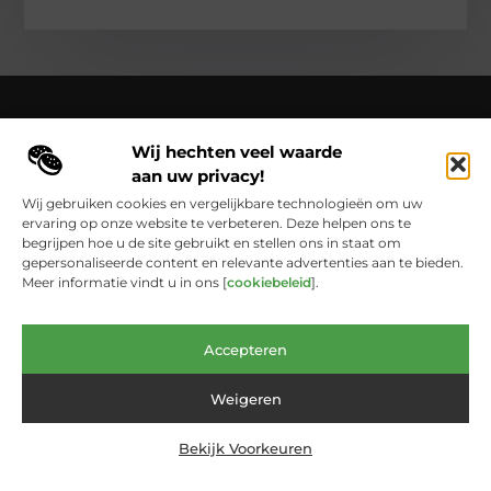
Wij hechten veel waarde
Over Cloaca de Film
aan uw privacy!
Cloacadefilm.nl – Een wereld van inspiratie, vastgelegd in
woorden en beelden.
Verken onze blogs en artikelen die het
Wij gebruiken cookies en vergelijkbare technologieën om uw
dagelijks leven vastleggen en in een nieuw licht zetten.
ervaring op onze website te verbeteren. Deze helpen ons te
begrijpen hoe u de site gebruikt en stellen ons in staat om
Bericht categorie
gepersonaliseerde content en relevante advertenties aan te bieden.
Meer informatie vindt u in ons [
cookiebeleid
].
Main Links
Accepteren
Website Linkbuilding: De Onmisbare Schakel Voor Online Groei
Geld Verdienen met Links: Zo Laat Je het Internet Voor Jou Werken
Weigeren
Bekijk Voorkeuren
@2025 www.cloacadefilm.nl. All Right Reserved.