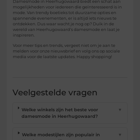
Damesmode in Heerhugowaard biedt een schat aan
mogelijkheden voor iedereen die geïnteresseerd is in
mode. Van trendy boetieks tot duurzame opties en
spannende evenementen, er is altijd iets nieuws te
ontdekken. Dus waar wacht je nog op? Duik in de
wereld van Heerhugowaard’s damesmode en laat je
inspireren.
Voor meer tips en trends, vergeet niet om je aan te
melden voor onze nieuwsbrief en volg ons op sociale
media voor de laatste updates. Happy shopping!
Veelgestelde vragen
Welke winkels zijn het beste voor
▼
damesmode in Heerhugowaard?
Welke modestijlen zijn populair in
▼