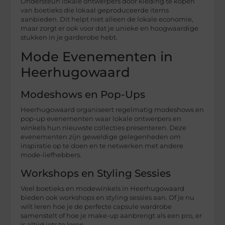
Ondersteun lokale ontwerpers door kleding te kopen
van boetieks die lokaal geproduceerde items
aanbieden. Dit helpt niet alleen de lokale economie,
maar zorgt er ook voor dat je unieke en hoogwaardige
stukken in je garderobe hebt.
Mode Evenementen in
Heerhugowaard
Modeshows en Pop-Ups
Heerhugowaard organiseert regelmatig modeshows en
pop-up evenementen waar lokale ontwerpers en
winkels hun nieuwste collecties presenteren. Deze
evenementen zijn geweldige gelegenheden om
inspiratie op te doen en te netwerken met andere
mode-liefhebbers.
Workshops en Styling Sessies
Veel boetieks en modewinkels in Heerhugowaard
bieden ook workshops en styling sessies aan. Of je nu
wilt leren hoe je de perfecte capsule wardrobe
samenstelt of hoe je make-up aanbrengt als een pro, er
is altijd iets te leren.