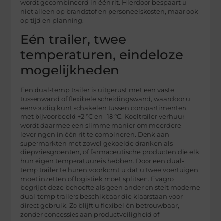
wordt gecombineerd in één rit. Hierdoor bespaart u
niet alleen op brandstof en personeelskosten, maar ook
op tijd en planning.
Eén trailer, twee
temperaturen, eindeloze
mogelijkheden
Een dual-temp trailer is uitgerust met een vaste
tussenwand of flexibele scheidingswand, waardoor u
eenvoudig kunt schakelen tussen compartimenten
met bijvoorbeeld +2 °C en -18 °C. Koeltrailer verhuur
wordt daarmee een slimme manier om meerdere
leveringen in één rit te combineren. Denk aan
supermarkten met zowel gekoelde dranken als
diepvriesgroenten, of farmaceutische producten die elk
hun eigen temperatuureis hebben. Door een dual-
temp trailer te huren voorkomt u dat u twee voertuigen
moet inzetten of logistiek moet splitsen. Evagro
begrijpt deze behoefte als geen ander en stelt moderne
dual-temp trailers beschikbaar die klaarstaan voor
direct gebruik. Zo blijft u flexibel én betrouwbaar,
zonder concessies aan productveiligheid of