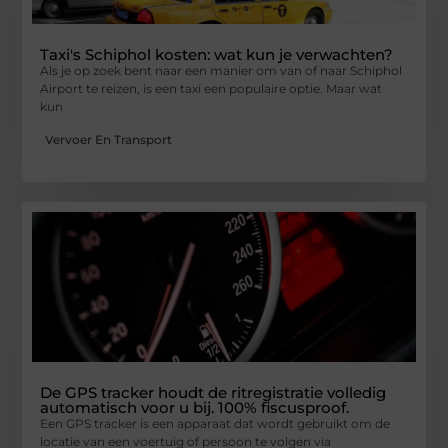
Taxi's Schiphol kosten: wat kun je verwachten?
Als je op zoek bent naar een manier om van of naar Schiphol
Airport te reizen, is een taxi een populaire optie. Maar wat
kun
Vervoer En Transport
De GPS tracker houdt de ritregistratie volledig
automatisch voor u bij. 100% fiscusproof.
Een GPS tracker is een apparaat dat wordt gebruikt om de
locatie van een voertuig of persoon te volgen via