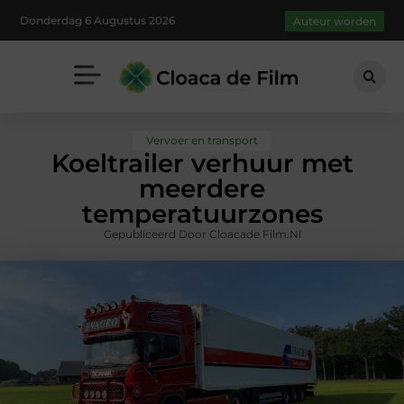
Donderdag 6 Augustus 2026
Auteur worden
Vervoer en transport
Koeltrailer verhuur met
meerdere
temperatuurzones
Gepubliceerd Door Cloacade Film.nl