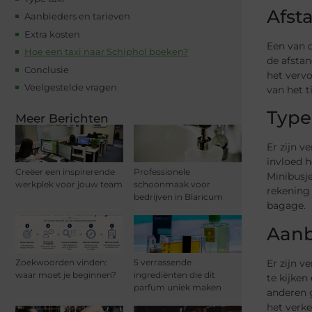
Afsta
Aanbieders en tarieven
Extra kosten
Een van d
Hoe een taxi naar Schiphol boeken?
de afstan
Conclusie
het vervo
Veelgestelde vragen
van het t
Type
Meer Berichten
Er zijn v
invloed h
Creëer een inspirerende
Professionele
Minibusj
werkplek voor jouw team
schoonmaak voor
rekening 
bedrijven in Blaricum
bagage.
Aanb
Er zijn v
Zoekwoorden vinden:
5 verrassende
waar moet je beginnen?
ingrediënten die dit
te kijken
parfum uniek maken
anderen g
het verk