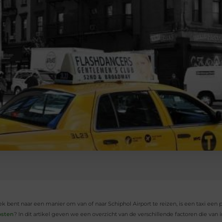
oek bent naar een manier om van of naar Schiphol Airport te reizen, is een taxi een
osten
? In dit artikel geven we een overzicht van de verschillende factoren die van i