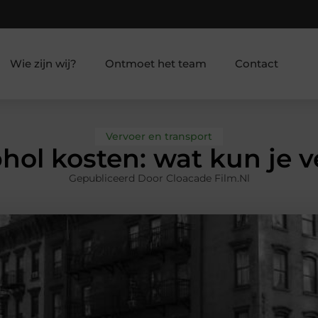
Wie zijn wij?
Ontmoet het team
Contact
Vervoer en transport
phol kosten: wat kun je
Gepubliceerd Door Cloacade Film.nl