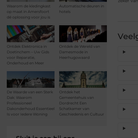
zeker van
Waarom de kledingkast
Automatische deuren in
op maat in Amersfoort
hotels
dé oplossing voor jou is
Veel
Ontdek Elektronica in
Ontdek de Wereld van
Doetinchem – Uw Gids
Damesmode in
voor Reparatie,
Heerhugowaard
Onderhoud en Meer
De Waarde van een Sterk
Ontdek het
Dak: Waarom
Gemeentehuis van
Professioneel
Dordrecht Een
Dakonderhoud Essentieel
Schatkamer van
Is voor Iedere Woning
Geschiedenis en Cultuur