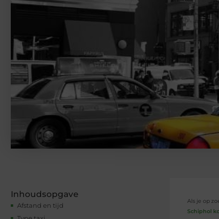
Inhoudsopgave
Als je op z
Afstand en tijd
Schiphol k
Type taxi