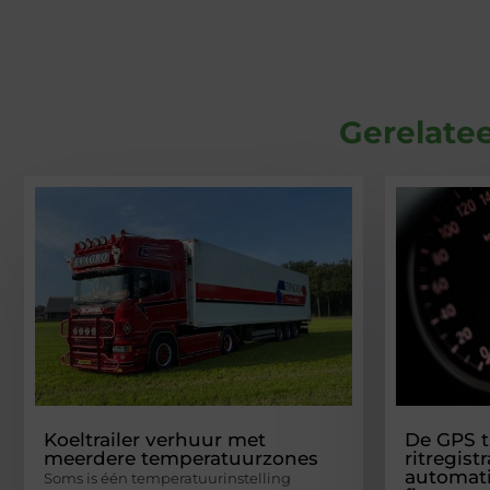
Gerelatee
Koeltrailer verhuur met
De GPS t
meerdere temperatuurzones
ritregist
automati
Soms is één temperatuurinstelling