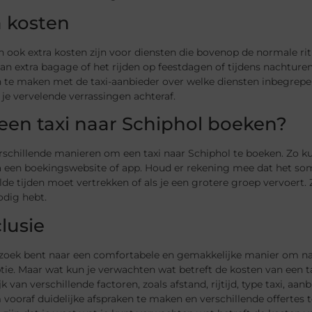
a kosten
 ook extra kosten zijn voor diensten die bovenop de normale rit
an extra bagage of het rijden op feestdagen of tijdens nachture
 te maken met de taxi-aanbieder over welke diensten inbegrepen z
e vervelende verrassingen achteraf.
een taxi naar Schiphol boeken?
erschillende manieren om een taxi naar Schiphol te boeken. Zo kun
a een boekingswebsite of app. Houd er rekening mee dat het soms
de tijden moet vertrekken of als je een grotere groep vervoert. Z
odig hebt.
lusie
 zoek bent naar een comfortabele en gemakkelijke manier om naar 
ie. Maar wat kun je verwachten wat betreft de kosten van een t
jk van verschillende factoren, zoals afstand, rijtijd, type taxi, a
vooraf duidelijke afspraken te maken en verschillende offertes te