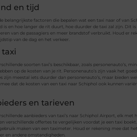
nd en tijd
e belangrijkste factoren die bepalen wat een taxi naar of van Schi
d is en hoe langer de rit duurt, hoe duurder de taxi zal zijn. Dit 
eren van de passagiers en meer brandstof verbruikt. Houd er rek
ijdstip van de dag en het verkeer.
 taxi
erschillende soorten taxi’s beschikbaar, zoals personenauto’s, minib
ebben op de kosten van je rit. Personenauto’s zijn vaak het goedko
es zijn meestal iets duurder dan personenauto’s, maar bieden w
mee dat de kosten van een taxi naar Schiphol ook kunnen variër
ieders en tarieven
erschillende aanbieders van taxi’s naar Schiphol Airport, elk me
 en verschillende offertes te vergelijken voordat je een taxi boe
ebruik maken van een taximeter. Houd er rekening mee dat het t
eer en andere omstandigheden.