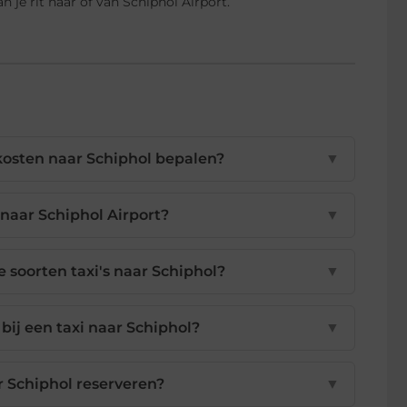
 je rit naar of van Schiphol Airport.
ikosten naar Schiphol bepalen?
▼
naar Schiphol Airport?
▼
de soorten taxi's naar Schiphol?
▼
bij een taxi naar Schiphol?
▼
r Schiphol reserveren?
▼