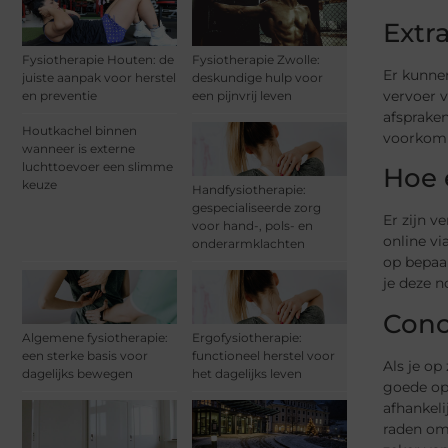
Extr
Fysiotherapie Houten: de
Fysiotherapie Zwolle:
Er kunnen
juiste aanpak voor herstel
deskundige hulp voor
vervoer v
en preventie
een pijnvrij leven
afspraken
Houtkachel binnen
voorkom j
wanneer is externe
luchttoevoer een slimme
Hoe 
keuze
Handfysiotherapie:
gespecialiseerde zorg
Er zijn v
voor hand-, pols- en
online vi
onderarmklachten
op bepaal
je deze n
Conc
Algemene fysiotherapie:
Ergofysiotherapie:
een sterke basis voor
functioneel herstel voor
Als je op
dagelijks bewegen
het dagelijks leven
goede opt
afhankeli
raden om 