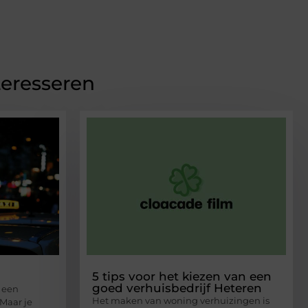
teresseren
5 tips voor het kiezen van een
goed verhuisbedrijf Heteren
s een
Het maken van woning verhuizingen is
Maar je