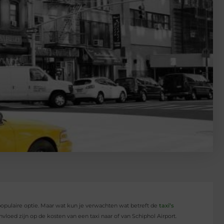
 populaire optie. Maar wat kun je verwachten wat betreft de
taxi’s
nvloed zijn op de kosten van een taxi naar of van Schiphol Airport.