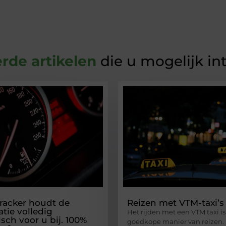
rde artikelen
die u mogelijk in
racker houdt de
Reizen met VTM-taxi’s
ratie volledig
Het rijden met een VTM taxi i
sch voor u bij. 100%
goedkope manier van reizen. 