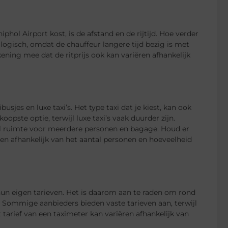
phol Airport kost, is de afstand en de rijtijd. Hoe verder
is logisch, omdat de chauffeur langere tijd bezig is met
ening mee dat de ritprijs ook kan variëren afhankelijk
usjes en luxe taxi’s. Het type taxi dat je kiest, kan ook
opste optie, terwijl luxe taxi’s vaak duurder zijn.
el ruimte voor meerdere personen en bagage. Houd er
en afhankelijk van het aantal personen en hoeveelheid
t hun eigen tarieven. Het is daarom aan te raden om rond
kt. Sommige aanbieders bieden vaste tarieven aan, terwijl
arief van een taximeter kan variëren afhankelijk van