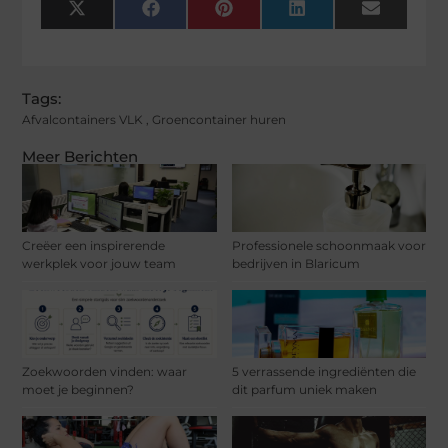
X
Facebook
Pinterest
LinkedIn
Email
(Twitter)
Tags:
Afvalcontainers VLK
,
Groencontainer huren
Meer Berichten
Creëer een inspirerende
Professionele schoonmaak voor
werkplek voor jouw team
bedrijven in Blaricum
Zoekwoorden vinden: waar
5 verrassende ingrediënten die
moet je beginnen?
dit parfum uniek maken