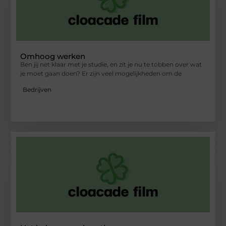
Omhoog werken
Ben jij net klaar met je studie, en zit je nu te tobben over wat
je moet gaan doen? Er zijn veel mogelijkheden om de
Bedrijven