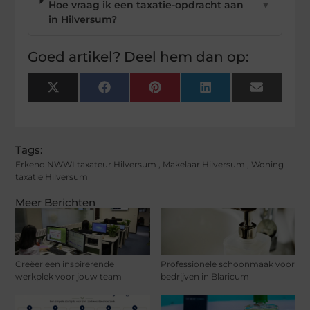
Hoe vraag ik een taxatie-opdracht aan
▼
in Hilversum?
Goed artikel? Deel hem dan op:
X
Facebook
Pinterest
LinkedIn
Email
(Twitter)
Tags:
Erkend NWWI taxateur Hilversum
,
Makelaar Hilversum
,
Woning
taxatie Hilversum
Meer Berichten
Creëer een inspirerende
Professionele schoonmaak voor
werkplek voor jouw team
bedrijven in Blaricum