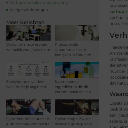
Verhuurmakelaar met ervaring
professio
Veelgestelde vragen
verhuur
verhuur 
Meer Berichten
hoe u het
Verh
Creëer een inspirerende
Professionele
Haagen & 
werkplek voor jouw team
schoonmaak voor
Amsterda
bedrijven in Blaricum
professi
dienstve
huurder 
noodzakel
Zoekwoorden vinden:
5 verrassende
dat natuu
waar moet je beginnen?
ingrediënten die dit
parfum uniek maken
Waarom
Expats zi
bedrijf w
een gesc
Fysiotherapie Houten: de
Fysiotherapie Zwolle:
salaris, 
juiste aanpak voor herstel
deskundige hulp voor
specialis