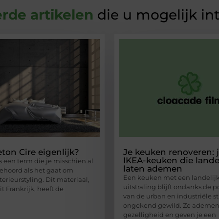
rde artikelen
die u mogelijk in
ton Cire eigenlijk?
Je keuken renoveren:
IKEA-keuken die landeli
s een term die je misschien al
laten ademen
ehoord als het gaat om
Een keuken met een landelij
erieurstyling. Dit materiaal,
uitstraling blijft ondanks de p
t Frankrijk, heeft de
van de urban en industriële sti
ongekend gewild. Ze ademe
gezelligheid en geven je een