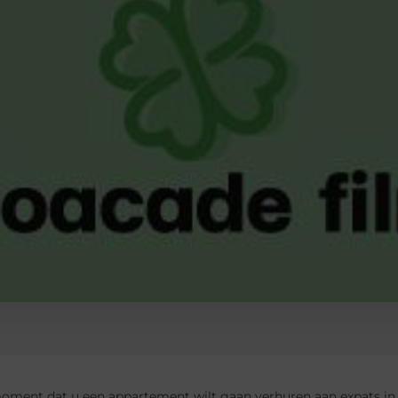
oment dat u een appartement wilt gaan verhuren aan expats in 