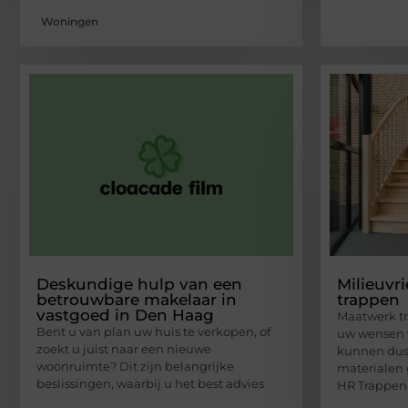
Woningen
Deskundige hulp van een
Milieuvr
betrouwbare makelaar in
trappen
vastgoed in Den Haag
Maatwerk t
Bent u van plan uw huis te verkopen, of
uw wensen 
zoekt u juist naar een nieuwe
kunnen dus 
woonruimte? Dit zijn belangrijke
materialen 
beslissingen, waarbij u het best advies
HR Trappen 