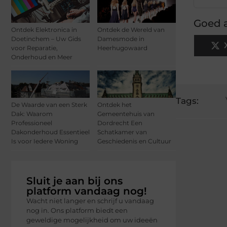
Goed a
Ontdek Elektronica in
Ontdek de Wereld van
Doetinchem – Uw Gids
Damesmode in
voor Reparatie,
Heerhugowaard
Onderhoud en Meer
Tags:
De Waarde van een Sterk
Ontdek het
Dak: Waarom
Gemeentehuis van
Professioneel
Dordrecht Een
Dakonderhoud Essentieel
Schatkamer van
Is voor Iedere Woning
Geschiedenis en Cultuur
Sluit je aan bij ons
platform vandaag nog!
Wacht niet langer en schrijf u vandaag
nog in. Ons platform biedt een
geweldige mogelijkheid om uw ideeën