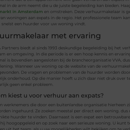
nal in de arm neemt die u de juiste begeleiding kan bieden. Haag
markt in Amsterdam
en omstreken. Deze verhuurmakelaar is ges
van woningen aan expats in de regio. Het professionele team k
 snelst een huurder voor uw woning vindt.
uurmakelaar met ervaring
Partners biedt al sinds 1993 deskundige begeleiding bij het ve
m en omgeving. In die periode is er een hoop kennis en ervarin
onal is bovendien aangesloten bij de brancheorganisatie VVA, d
rlening. Wanneer uw woning op de website van de verhuurmakela
gevonden. De vragen en problemen van de huurder worden door 
ijk onderhoud. Op die manier hoeft u zich daar niet druk over te 
rlijk geen enkel probleem.
 kiest u voor verhuur aan expats?
jn werknemers die door een buitenlandse organisatie hierheen zi
orden ingehuurd. Ze zoeken meestal per direct een woning. dus 
hikte huurder te vinden. Daarnaast is een expat een betrouwbar
is hij hoogopgeleid en op zoek naar een serieuze woning. U kunt t
ten uit het team, als u uw mogelijkheden wilt bekijken om te v