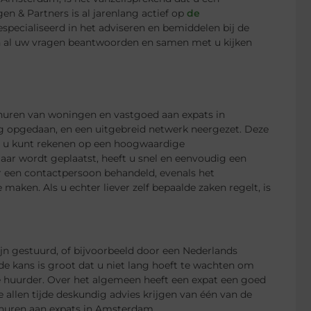
en & Partners is al jarenlang actief op
de
pecialiseerd in het adviseren en bemiddelen bij de
an al uw vragen beantwoorden en samen met u kijken
rhuren van woningen en vastgoed aan expats in
g opgedaan, en een uitgebreid netwerk neergezet. Deze
us u kunt rekenen op een hoogwaardige
ar wordt geplaatst, heeft u snel en eenvoudig een
een contactpersoon behandeld, evenals het
maken. Als u echter liever zelf bepaalde zaken regelt, is
jn gestuurd, of bijvoorbeeld door een Nederlands
de kans is groot dat u niet lang hoeft te wachten om
e huurder. Over het algemeen heeft een expat een goed
e allen tijde deskundig advies krijgen van één van de
erhuren aan expats in Amsterdam.