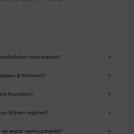
nschakelen voor expats?
▼
Haagen & Partners?
▼
re huurders?
▼
uur blijven regelen?
▼
in de expat verhuurmarkt?
▼