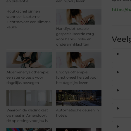
en preventie
een pijnvrij leven
https://
Houtkachel binnen
wanneer is externe
luchttoevoer een slimme
keuze
Handfysiotherapie:
gespecialiseerde zorg
Veel
voor hand-, pols- en
onderarmklachten
Algemene fysiotherapie:
Ergofysiotherapie:
een sterke basis voor
functioneel herstel voor
dagelijks bewegen
het dagelijks leven
Waarom de kledingkast
Automatische deuren in
op maat in Amersfoort
hotels
dé oplossing voor jou is