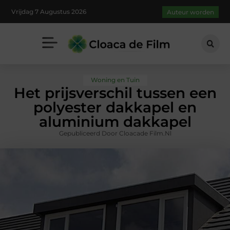
Vrijdag 7 Augustus 2026
Auteur worden
Woning en Tuin
Het prijsverschil tussen een
polyester dakkapel en
aluminium dakkapel
Gepubliceerd Door Cloacade Film.nl