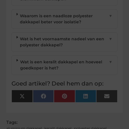
Waarom is een naadloze polyester
▼
dakkapel beter voor isolatie?
Wat is het voornaamste nadeel van een
▼
polyester dakkapel?
Wat is een keralit dakkapel en hoeveel
▼
goedkoper is het?
Goed artikel? Deel hem dan op:
X
Facebook
Pinterest
LinkedIn
Email
(Twitter)
Tags:
aluminium dakkapel
,
keralit dakkapel
,
polyester dakkapel