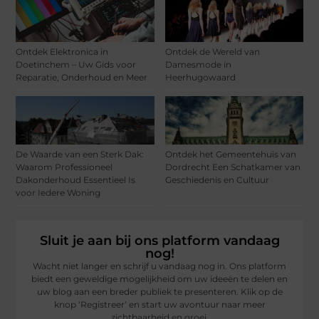
Ontdek Elektronica in
Ontdek de Wereld van
Doetinchem – Uw Gids voor
Damesmode in
Reparatie, Onderhoud en Meer
Heerhugowaard
De Waarde van een Sterk Dak:
Ontdek het Gemeentehuis van
Waarom Professioneel
Dordrecht Een Schatkamer van
Dakonderhoud Essentieel Is
Geschiedenis en Cultuur
voor Iedere Woning
Sluit je aan bij ons platform vandaag
nog!
Wacht niet langer en schrijf u vandaag nog in. Ons platform
biedt een geweldige mogelijkheid om uw ideeën te delen en
uw blog aan een breder publiek te presenteren. Klik op de
knop ‘Registreer’ en start uw avontuur naar meer
zichtbaarheid en groei.