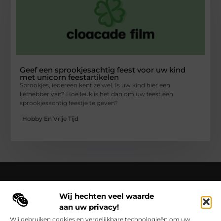
Geef een sprookjesachtig feest voor uw kind
met unicorn feestartikelen
Sprookjes, iedereen kent ze wel. Is uw kind hier een
liefhebber van? Hoe leuk is het dan om uw feest een
sprookjesachtig feestje te geven?
Hobby En Vrije Tijd
Wij hechten veel waarde
Over Cloaca de Film
aan uw privacy!
Cloacadefilm.nl – Een wereld van inspiratie, vastgelegd in
woorden en beelden.
Verken onze blogs en artikelen die het
Wij gebruiken cookies en vergelijkbare technologieën om uw