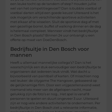
een leuke tocht op de tandem of step? Houden jullie
wel van het competitiegevoel? Dan is bubble voetbal of
voetbal darten altijd een goede keuze! Uiteraard is het
ook mogelijk om verschillende sportieve activiteiten
met elkaar af te wisselen. Sluit de sportieve dag af met
een gezellige borrel, buffet of walking dinner en de dag
is helemaal compleet. Wanneer vindt het bedrijfsuitje
in Den Bosch plaats? Binnen 24 uur ontvangt u een
offerte op maat van DoeDenBosch.
Bedrijfsuitje in Den Bosch voor
mannen
Heeft u allemaal mannelijke collega’s? Dan is het
waarschijnlijk een stuk eenvoudiger een bedrijfsuitje te
organiseren dat iedereen leuk vindt. Wat dacht u
bijvoorbeeld van paintball of karten. Of misschien nog
wel leuker: de citygame The Hangover, gebaseerd op
de gelijknamige film. Door een vrijgezellenavond weet
niemand iets meer van de afgelopen nacht, maar
gelukkig zijn de foto’s er nog… Het spel is vanaf 8
personen te spelen en duurt ongeveer 3 uur. Uiteraard
zijn er nog vele andere activiteiten te ondernemen. Per
bedrijfsuitje in Den Bosch ziet u relevante informatie,