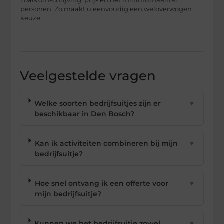
zoals omschrijving, prijs en het minimumaantal
personen. Zo maakt u eenvoudig een weloverwogen
keuze.
Veelgestelde vragen
Welke soorten bedrijfsuitjes zijn er
▼
beschikbaar in Den Bosch?
Kan ik activiteiten combineren bij mijn
▼
bedrijfsuitje?
Hoe snel ontvang ik een offerte voor
▼
mijn bedrijfsuitje?
Kunnen we het bedrijfsuitje zowel
▼