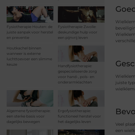
Goed
Wielklem
Fysiotherapie Houten: de
Fysiotherapie Zwolle:
beveiligi
juiste aanpak voor herstel
deskundige hulp voor
Wielklem
en preventie
een pijnvrij leven
verschil
Houtkachel binnen
wanneer is externe
luchttoevoer een slimme
Gesc
keuze
Handfysiotherapie:
gespecialiseerde zorg
Wielklemm
voor hand-, pols- en
juiste ty
onderarmklachten
wielklemm
Bevo
Algemene fysiotherapie:
Ergofysiotherapie:
een sterke basis voor
functioneel herstel voor
dagelijks bewegen
het dagelijks leven
Veel pla
een wielk