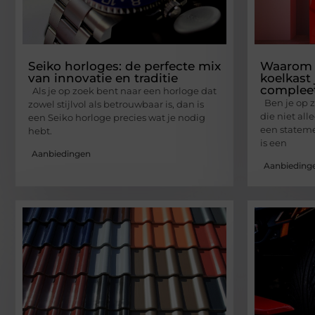
Seiko horloges: de perfecte mix
Waarom 
van innovatie en traditie
koelkast
complee
Als je op zoek bent naar een horloge dat
Ben je op z
zowel stijlvol als betrouwbaar is, dan is
die niet all
een Seiko horloge precies wat je nodig
een statem
hebt.
is een
Aanbiedingen
Aanbieding