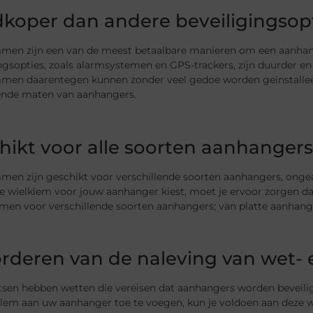
koper dan andere beveiligingsop
men zijn een van de meest betaalbare manieren om een aanhang
ngsopties, zoals alarmsystemen en GPS-trackers, zijn duurder en v
men daarentegen kunnen zonder veel gedoe worden geïnstallee
lende maten van aanhangers.
hikt voor alle soorten aanhangers
en zijn geschikt voor verschillende soorten aanhangers, ongeac
pe wielklem voor jouw aanhanger kiest, moet je ervoor zorgen da
en voor verschillende soorten aanhangers; van platte aanhangers
rderen van de naleving van wet- 
atsen hebben wetten die vereisen dat aanhangers worden beveili
lem aan uw aanhanger toe te voegen, kun je voldoen aan deze wette