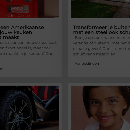
een Amerikaanse
Transformeer je buite
 jouw keuken
met een steellook sc
t maakt
Ben je op zoek naar een man
oek naar een nieuwe koelkast
veranda of buitenruimte net d
een functioneel is, maar ook
extra te geven? Dan is een ste
ent maakt in je keuken? Dan
schuifwand misschien
Aanbiedingen
en