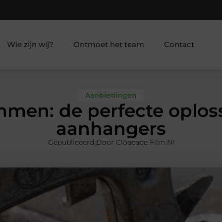
Wie zijn wij?
Ontmoet het team
Contact
Aanbiedingen
men: de perfecte oplos
aanhangers
Gepubliceerd Door Cloacade Film.nl