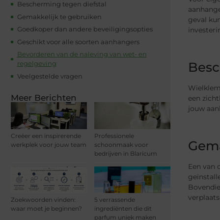
Bescherming tegen diefstal
aanhange
Gemakkelijk te gebruiken
geval ku
Goedkoper dan andere beveiligingsopties
invester
Geschikt voor alle soorten aanhangers
Bevorderen van de naleving van wet- en
Besc
regelgeving
Veelgestelde vragen
Wielklem
Meer Berichten
een zicht
jouw aanh
Creëer een inspirerende
Professionele
Gema
werkplek voor jouw team
schoonmaak voor
bedrijven in Blaricum
Een van 
geïnstall
Bovendie
verplaats
Zoekwoorden vinden:
5 verrassende
waar moet je beginnen?
ingrediënten die dit
parfum uniek maken