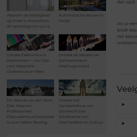
dan spijt
Waarom de kledingkast
Automatische deuren in
op maat in Amersfoort
hotels
Als je ee
dé oplossing voor jou is
biedt bes
het bevo
wielklem
Ontdek Elektronica in
Ontdek de Wereld van
Doetinchem – Uw Gids
Damesmode in
voor Reparatie,
Heerhugowaard
Onderhoud en Meer
Veel
De Waarde van een Sterk
Ontdek het
Dak: Waarom
Gemeentehuis van
Professioneel
Dordrecht Een
Dakonderhoud Essentieel
Schatkamer van
Is voor Iedere Woning
Geschiedenis en Cultuur