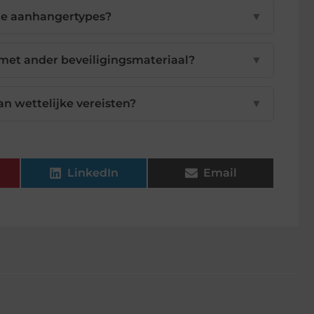
lle aanhangertypes?
▼
 met ander beveiligingsmateriaal?
▼
n wettelijke vereisten?
▼
LinkedIn
Email