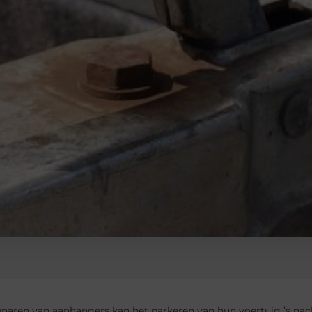
naren van aanhangers kan het parkeren van hun voertuig ’s nach