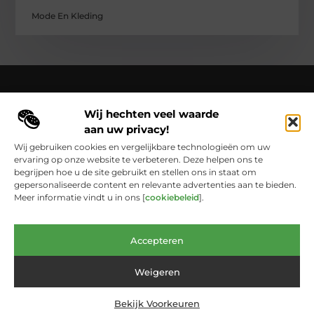
Mode En Kleding
Wij hechten veel waarde
Over Cloaca de Film
aan uw privacy!
Cloacadefilm.nl – Een wereld van inspiratie, vastgelegd in
woorden en beelden.
Verken onze blogs en artikelen die het
Wij gebruiken cookies en vergelijkbare technologieën om uw
dagelijks leven vastleggen en in een nieuw licht zetten.
ervaring op onze website te verbeteren. Deze helpen ons te
begrijpen hoe u de site gebruikt en stellen ons in staat om
Bericht categorie
gepersonaliseerde content en relevante advertenties aan te bieden.
Meer informatie vindt u in ons [
cookiebeleid
].
Main Links
Accepteren
Website Linkbuilding: De Onmisbare Schakel Voor Online Groei
Geld Verdienen met Links: Zo Laat Je het Internet Voor Jou Werken
Weigeren
Bekijk Voorkeuren
@2025 www.cloacadefilm.nl. All Right Reserved.