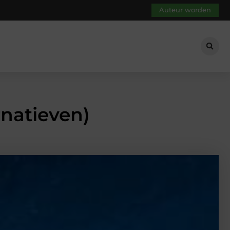
Auteur worden
rnatieven)