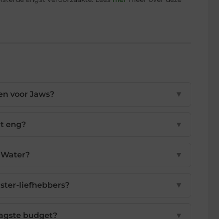
ven voor Jaws?
▼
ht eng?
▼
n Water?
▼
ster-liefhebbers?
▼
aagste budget?
▼