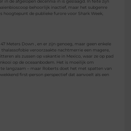
 in de afgelopen decennia in is geslaagd. In feite zijn
aaienbioscoop behoorlijk inactief, maar het subgenre
ls hoogtepunt de publieke furore voor Shark Week,
an 47 Meters Down , en er zijn genoeg, maar geen enkele
 thalassofobie veroorzaakte nachtmerrie een magere,
tteren als zussen op vakantie in Mexico, waar ze op pad
enkooi op de oceaanbodem. Het is moeilijk om
gt te langzaam – maar Roberts doet het met spatten van
ekkend first-person perspectief dat aanvoelt als een