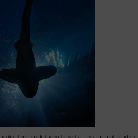
at niet alleen om de haaien, hoewel ze hier angstaanjagend zijn