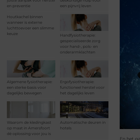
juiste aanpak voor herstel
deskundige hulp voor
en preventie
een pijnvrij leven
Houtkachel binnen
wanneer is externe
luchttoevoer een slimme
keuze
Handfysiotherapie:
gespecialiseerde zorg
voor hand-, pols- en
onderarmklachten
Algemene fysiotherapie:
Ergofysiotherapie:
een sterke basis voor
functioneel herstel voor
dagelijks bewegen
het dagelijks leven
Waarom de kledingkast
Automatische deuren in
op maat in Amersfoort
hotels
dé oplossing voor jou is
En het ga