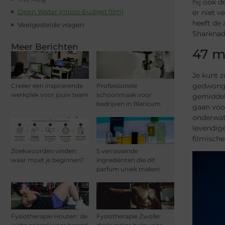
hij ook d
Open Water (micro-budget film)
er niet v
heeft de
Veelgestelde vragen
Sharknad
Meer Berichten
47 m
Je kunt z
gedwonge
Creëer een inspirerende
Professionele
werkplek voor jouw team
schoonmaak voor
gemiddeld
bedrijven in Blaricum
gaan voo
onderwate
levendig
filmische
Zoekwoorden vinden:
5 verrassende
waar moet je beginnen?
ingrediënten die dit
parfum uniek maken
Fysiotherapie Houten: de
Fysiotherapie Zwolle: