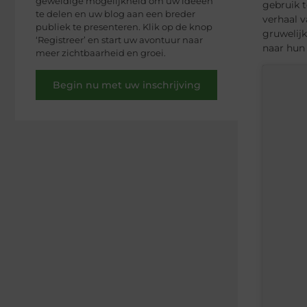
geweldige mogelijkheid om uw ideeën
gebruik 
te delen en uw blog aan een breder
verhaal v
publiek te presenteren. Klik op de knop
gruwelij
‘Registreer’ en start uw avontuur naar
naar hun
meer zichtbaarheid en groei.
Begin nu met uw inschrijving