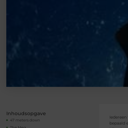
Inhoudsopgave
Iedereen 
47 meters down
bepaald e
The Meg