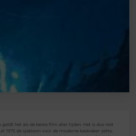
eldt het als de beste film aller tijden. Het is dus niet
uit 1975 de sjabloon voor de moderne kaskraker zette,