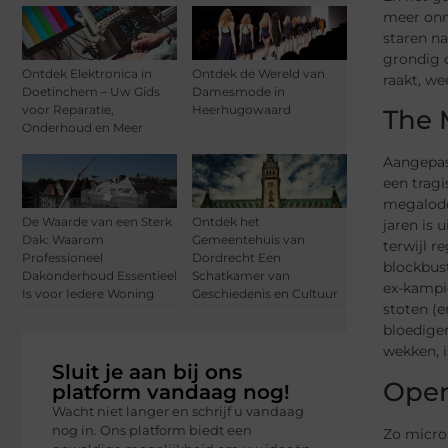
meer onmo
staren na
grondig d
Ontdek Elektronica in
Ontdek de Wereld van
raakt, we
Doetinchem – Uw Gids
Damesmode in
voor Reparatie,
Heerhugowaard
The
Onderhoud en Meer
Aangepas
een trag
megalodo
De Waarde van een Sterk
Ontdek het
jaren is 
Dak: Waarom
Gemeentehuis van
terwijl r
Professioneel
Dordrecht Een
blockbust
Dakonderhoud Essentieel
Schatkamer van
ex-kampio
Is voor Iedere Woning
Geschiedenis en Cultuur
stoten (e
bloediger
wekken, 
Sluit je aan bij ons
Open
platform vandaag nog!
Wacht niet langer en schrijf u vandaag
nog in. Ons platform biedt een
Zo micro-