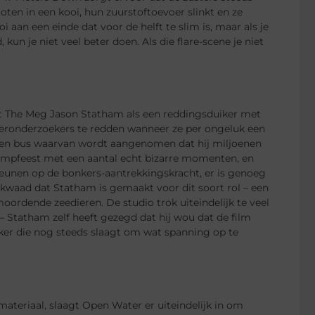
ten in een kooi, hun zuurstoftoevoer slinkt en ze
i aan een einde dat voor de helft te slim is, maar als je
n je niet veel beter doen. Als die flare-scene je niet
rt The Meg Jason Statham als een reddingsduiker met
teronderzoekers te redden wanneer ze per ongeluk een
 een bus waarvan wordt aangenomen dat hij miljoenen
kampfeest met een aantal echt bizarre momenten, en
leunen op de bonkers-aantrekkingskracht, er is genoeg
 kwaad dat Statham is gemaakt voor dit soort rol – een
ordende zeedieren. De studio trok uiteindelijk te veel
 – Statham zelf heeft gezegd dat hij wou dat de film
kker die nog steeds slaagt om wat spanning op te
materiaal, slaagt Open Water er uiteindelijk in om