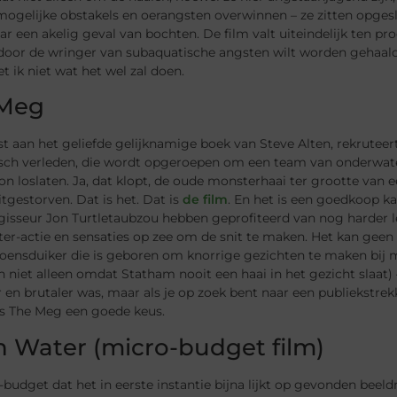
gelijke obstakels en oerangsten overwinnen – ze zitten opgeslo
ar een akelig geval van bochten. De film valt uiteindelijk ten proo
oor de wringer van subaquatische angsten wilt worden gehaald, ku
et ik niet wat het wel zal doen.
 Meg
t aan het geliefde gelijknamige boek van Steve Alten, rekrutee
isch verleden, die wordt opgeroepen om een ​​team van onderwa
n loslaten. Ja, dat klopt, de oude monsterhaai ter grootte van
uitgestorven. Dat is het. Dat is
de film
. En het is een goedkoop 
egisseur Jon Turtletaubzou hebben geprofiteerd van nog harder 
er-actie en sensaties op zee om de snit te maken. Het kan geen
ensduiker die is geboren om knorrige gezichten te maken bij mo
n niet alleen omdat Statham nooit een haai in het gezicht slaat)
 en brutaler was, maar als je op zoek bent naar een publiekstre
is The Meg een goede keus.
 Water (micro-budget film)
budget dat het in eerste instantie bijna lijkt op gevonden beeld