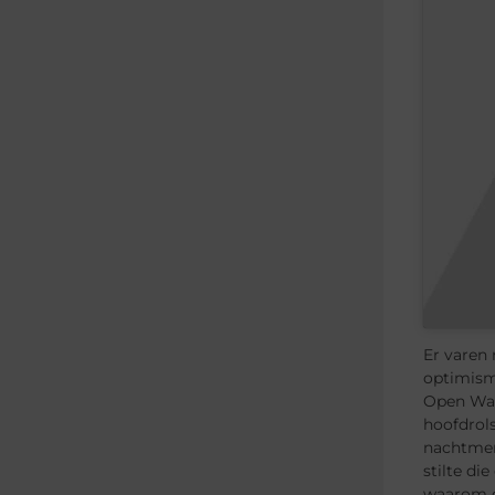
Er varen 
optimism
Open Wate
hoofdrols
nachtmer
stilte di
waarom d