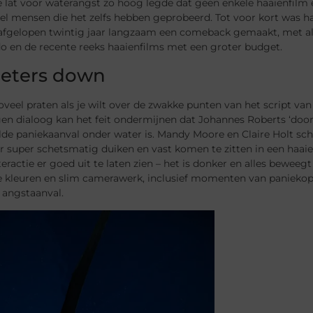
e lat voor waterangst zo hoog legde dat geen enkele haaienfilm er
eel mensen die het zelfs hebben geprobeerd. Tot voor kort was h
 afgelopen twintig jaar langzaam een ​​comeback gemaakt, met a
o en de recente reeks haaienfilms met een groter budget.
eters down
oveel praten als je wilt over de zwakke punten van het script v
n dialoog kan het feit ondermijnen dat Johannes Roberts ‘door
e paniekaanval onder water is. Mandy Moore en Claire Holt schi
r super schetsmatig duiken en vast komen te zitten in een haai
ractie er goed uit te laten zien – het is donker en alles bewee
e kleuren en slim camerawerk, inclusief momenten van paniekopw
 angstaanval.