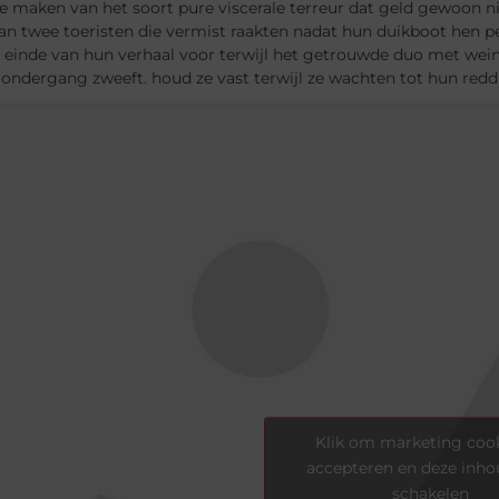
te maken van het soort pure viscerale terreur dat geld gewoon 
an twee toeristen die vermist raakten nadat hun duikboot hen pe
k einde van hun verhaal voor terwijl het getrouwde duo met we
 ondergang zweeft. houd ze vast terwijl ze wachten tot hun red
Klik om marketing cook
accepteren en deze inhou
schakelen