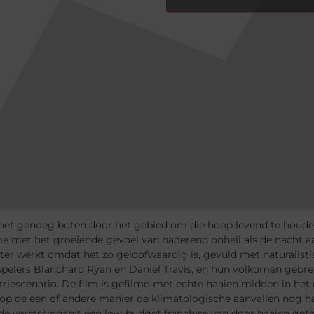
net genoeg boten door het gebied om die hoop levend te houden, 
e met het groeiende gevoel van naderend onheil als de nacht aa
r werkt omdat het zo geloofwaardig is, gevuld met naturalistis
pelers Blanchard Ryan en Daniel Travis, en hun volkomen gebrek
riescenario. De film is gefilmd met echte haaien midden in het
e op de een of andere manier de klimatologische aanvallen nog h
e verrassingshit een low-budget franchise van door haaien gete