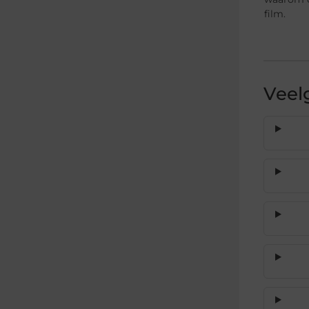
film.
Veel