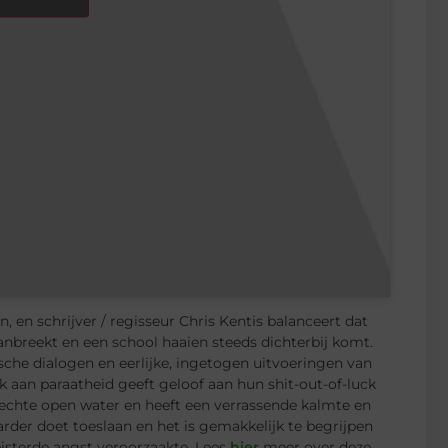
en schrijver / regisseur Chris Kentis balanceert dat
nbreekt en een school haaien steeds dichterbij komt.
che dialogen en eerlijke, ingetogen uitvoeringen van
 aan paraatheid geeft geloof aan hun shit-out-of-luck
 echte open water en heeft een verrassende kalmte en
arder doet toeslaan en het is gemakkelijk te begrijpen
isterde angst veroorzaakte. Lees
hier
meer over deze