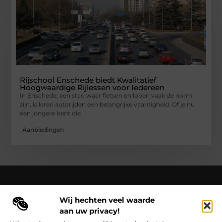
Rijschool Enschede biedt Kwalitatief
Hoogwaardige Rijlessen voor Iedereen
In Enschede, een stad waar fietsen en lopen vaak de norm
zijn, is leren autorijden een belangrijke vaardigheid. Of je nu
een jongere bent die
Aanbiedingen
Wij hechten veel waarde
Over Cloaca de Film
aan uw privacy!
Cloacadefilm.nl – Een wereld van inspiratie, vastgelegd in
woorden en beelden.
Verken onze blogs en artikelen die het