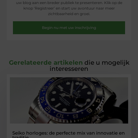
uw blog aan een breder publiek te presenteren. Klik op de
knop ‘Registreer’ en start uw avontuur naar meer
zichtbaarheid en groei.
Begin nu met uw inschrijving
Gerelateerde artikelen
die u mogelijk
interesseren
Seiko horloges: de perfecte mix van innovatie en
traditie