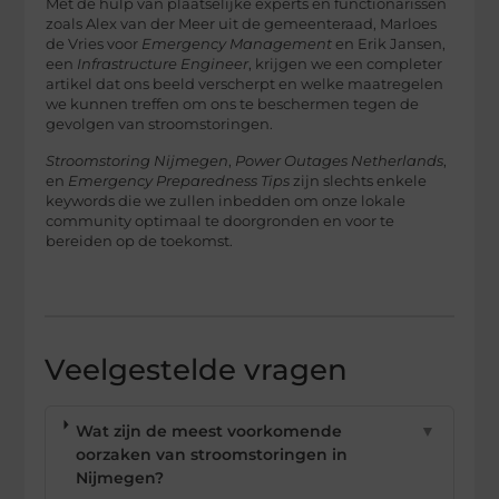
Met de hulp van plaatselijke experts en functionarissen
zoals Alex van der Meer uit de gemeenteraad, Marloes
de Vries voor
Emergency Management
en Erik Jansen,
een
Infrastructure Engineer
, krijgen we een completer
artikel dat ons beeld verscherpt en welke maatregelen
we kunnen treffen om ons te beschermen tegen de
gevolgen van stroomstoringen.
Stroomstoring Nijmegen
,
Power Outages Netherlands
,
en
Emergency Preparedness Tips
zijn slechts enkele
keywords die we zullen inbedden om onze lokale
community optimaal te doorgronden en voor te
bereiden op de toekomst.
Veelgestelde vragen
Wat zijn de meest voorkomende
▼
oorzaken van stroomstoringen in
Nijmegen?