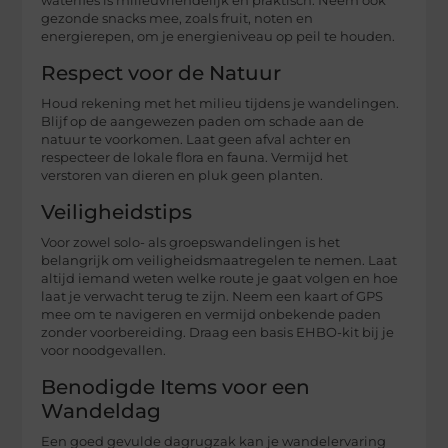
waterfles is milieuvriendelijk en praktisch. Neem ook
gezonde snacks mee, zoals fruit, noten en
energierepen, om je energieniveau op peil te houden.
Respect voor de Natuur
Houd rekening met het milieu tijdens je wandelingen.
Blijf op de aangewezen paden om schade aan de
natuur te voorkomen. Laat geen afval achter en
respecteer de lokale flora en fauna. Vermijd het
verstoren van dieren en pluk geen planten.
Veiligheidstips
Voor zowel solo- als groepswandelingen is het
belangrijk om veiligheidsmaatregelen te nemen. Laat
altijd iemand weten welke route je gaat volgen en hoe
laat je verwacht terug te zijn. Neem een kaart of GPS
mee om te navigeren en vermijd onbekende paden
zonder voorbereiding. Draag een basis EHBO-kit bij je
voor noodgevallen.
Benodigde Items voor een
Wandeldag
Een goed gevulde dagrugzak kan je wandelervaring