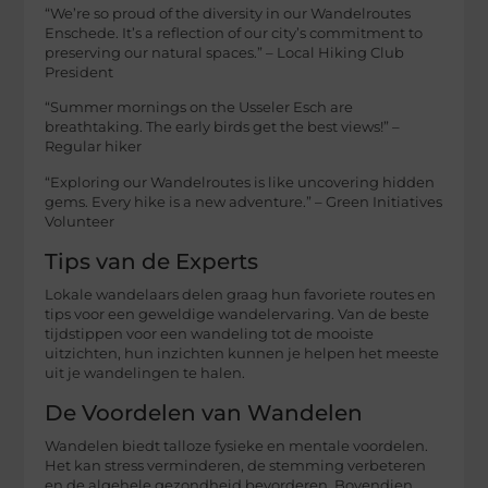
“We’re so proud of the diversity in our Wandelroutes
Enschede. It’s a reflection of our city’s commitment to
preserving our natural spaces.” – Local Hiking Club
President
“Summer mornings on the Usseler Esch are
breathtaking. The early birds get the best views!” –
Regular hiker
“Exploring our Wandelroutes is like uncovering hidden
gems. Every hike is a new adventure.” – Green Initiatives
Volunteer
Tips van de Experts
Lokale wandelaars delen graag hun favoriete routes en
tips voor een geweldige wandelervaring. Van de beste
tijdstippen voor een wandeling tot de mooiste
uitzichten, hun inzichten kunnen je helpen het meeste
uit je wandelingen te halen.
De Voordelen van Wandelen
Wandelen biedt talloze fysieke en mentale voordelen.
Het kan stress verminderen, de stemming verbeteren
en de algehele gezondheid bevorderen. Bovendien