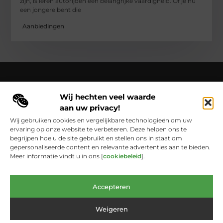
zijn, is leren autorijden een belangrijke vaardigheid. Of je nu
een jongere bent die
Aanbiedingen
Wij hechten veel waarde
Over Cloaca de Film
aan uw privacy!
Cloacadefilm.nl – Een wereld van inspiratie, vastgelegd in
woorden en beelden.
Verken onze blogs en artikelen die het
Wij gebruiken cookies en vergelijkbare technologieën om uw
dagelijks leven vastleggen en in een nieuw licht zetten.
ervaring op onze website te verbeteren. Deze helpen ons te
begrijpen hoe u de site gebruikt en stellen ons in staat om
Bericht categorie
gepersonaliseerde content en relevante advertenties aan te bieden.
Meer informatie vindt u in ons [
cookiebeleid
].
Main Links
Accepteren
Website Linkbuilding: De Onmisbare Schakel Voor Online Groei
Geld Verdienen met Links: Zo Laat Je het Internet Voor Jou Werken
Weigeren