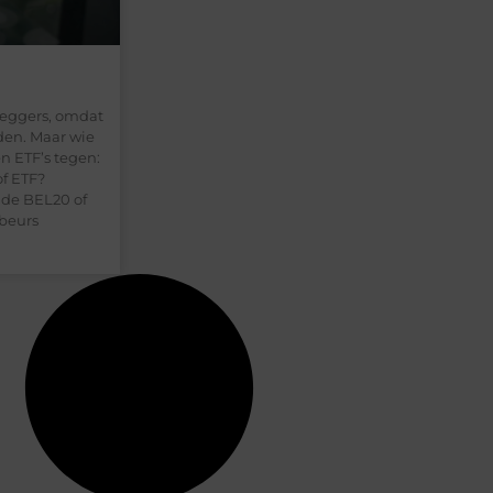
?
leggers, omdat
den. Maar wie
n ETF’s tegen:
of ETF?
s de BEL20 of
beurs