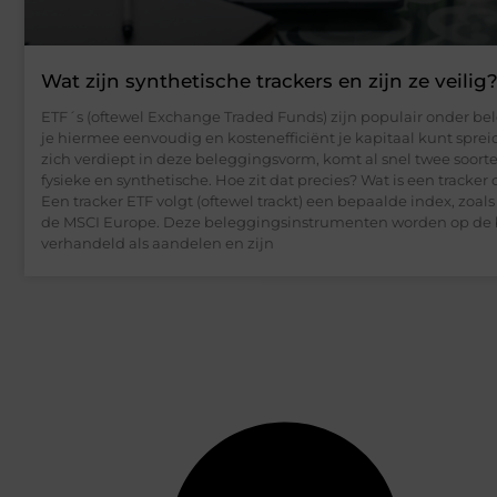
Wat zijn synthetische trackers en zijn ze veilig
ETF´s (oftewel Exchange Traded Funds) zijn populair onder be
je hiermee eenvoudig en kostenefficiënt je kapitaal kunt sprei
zich verdiept in deze beleggingsvorm, komt al snel twee soorte
fysieke en synthetische. Hoe zit dat precies? Wat is een tracker 
Een tracker ETF volgt (oftewel trackt) een bepaalde index, zoal
de MSCI Europe. Deze beleggingsinstrumenten worden op de 
verhandeld als aandelen en zijn