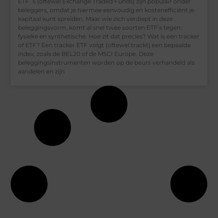
ETF´s (oftewel Exchange Traded Funds) zijn populair onder
beleggers, omdat je hiermee eenvoudig en kostenefficiënt je
kapitaal kunt spreiden. Maar wie zich verdiept in deze
beleggingsvorm, komt al snel twee soorten ETF’s tegen:
fysieke en synthetische. Hoe zit dat precies? Wat is een tracker
of ETF? Een tracker ETF volgt (oftewel trackt) een bepaalde
index, zoals de BEL20 of de MSCI Europe. Deze
beleggingsinstrumenten worden op de beurs verhandeld als
aandelen en zijn