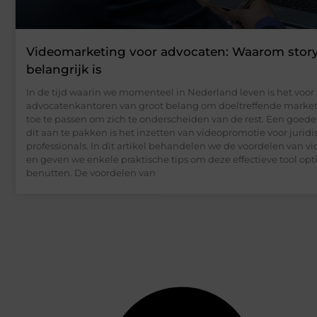
Videomarketing voor advocaten: Waarom storyt
belangrijk is
In de tijd waarin we momenteel in Nederland leven is het voor
advocatenkantoren van groot belang om doeltreffende market
toe te passen om zich te onderscheiden van de rest. Een goed
dit aan te pakken is het inzetten van videopromotie voor juridi
professionals. In dit artikel behandelen we de voordelen van 
en geven we enkele praktische tips om deze effectieve tool opt
benutten. De voordelen van