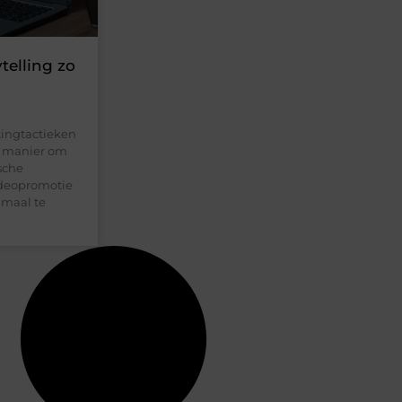
elling zo
ingtactieken
e manier om
sche
videopromotie
imaal te