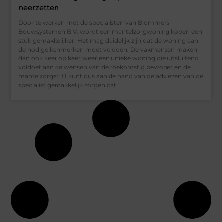
neerzetten
Door te werken met de specialisten van Blommers
Bouwsystemen B.V. wordt een mantelzorgwoning kopen een
stuk gemakkelijker. Het mag duidelijk zijn dat de woning aan
de nodige kenmerken moet voldoen. De vakmensen maken
dan ook keer op keer weer een unieke woning die uitsluitend
voldoet aan de wensen van de toekomstig bewoner en de
mantelzorger. U kunt dus aan de hand van de adviezen van de
specialist gemakkelijk zorgen dat