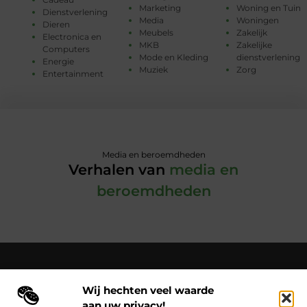
Marketing
Woning en Tuin
Dienstverlening
Media
Woningen
Dieren
Meubels
Zakelijk
Electronica en
MKB
Zakelijke
Computers
Mode en Kleding
dienstverlening
Energie
Muziek
Zorg
Entertainment
Media en beroemdheden
Verhalen van
media en
beroemdheden
Wij hechten veel waarde
Over Cloaca de Film
aan uw privacy!
Cloacadefilm.nl – Een wereld van inspiratie, vastgelegd in