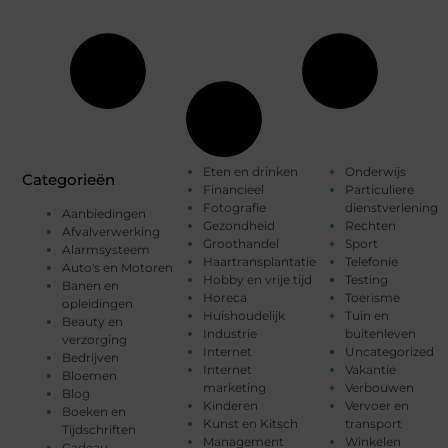
Eten en drinken
Onderwijs
Categorieën
Financieel
Particuliere
Fotografie
dienstverlening
Aanbiedingen
Gezondheid
Rechten
Afvalverwerking
Groothandel
Sport
Alarmsysteem
Haartransplantatie
Telefonie
Auto's en Motoren
Hobby en vrije tijd
Testing
Banen en
Horeca
Toerisme
opleidingen
Huishoudelijk
Tuin en
Beauty en
Industrie
buitenleven
verzorging
Internet
Uncategorized
Bedrijven
Internet
Vakantie
Bloemen
marketing
Verbouwen
Blog
Kinderen
Vervoer en
Boeken en
Kunst en Kitsch
transport
Tijdschriften
Management
Winkelen
Cadeau