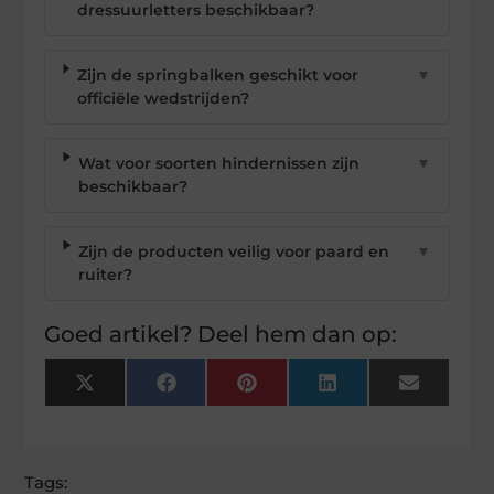
dressuurletters beschikbaar?
Zijn de springbalken geschikt voor
▼
officiële wedstrijden?
Wat voor soorten hindernissen zijn
▼
beschikbaar?
Zijn de producten veilig voor paard en
▼
ruiter?
Goed artikel? Deel hem dan op:
X
Facebook
Pinterest
LinkedIn
Email
(Twitter)
Tags: