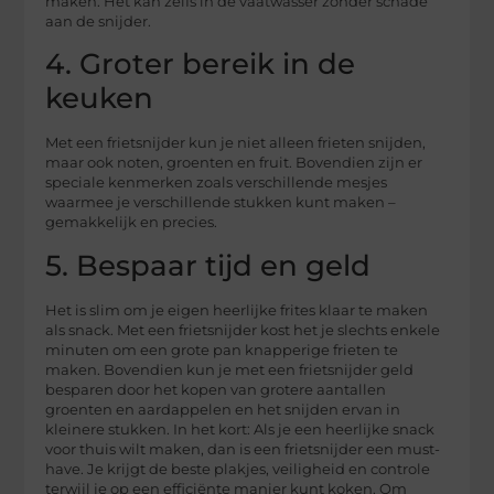
maken. Het kan zelfs in de vaatwasser zonder schade
aan de snijder.
4. Groter bereik in de
keuken
Met een frietsnijder kun je niet alleen frieten snijden,
maar ook noten, groenten en fruit. Bovendien zijn er
speciale kenmerken zoals verschillende mesjes
waarmee je verschillende stukken kunt maken –
gemakkelijk en precies.
5. Bespaar tijd en geld
Het is slim om je eigen heerlijke frites klaar te maken
als snack. Met een frietsnijder kost het je slechts enkele
minuten om een grote pan knapperige frieten te
maken. Bovendien kun je met een frietsnijder geld
besparen door het kopen van grotere aantallen
groenten en aardappelen en het snijden ervan in
kleinere stukken. In het kort: Als je een heerlijke snack
voor thuis wilt maken, dan is een frietsnijder een must-
have. Je krijgt de beste plakjes, veiligheid en controle
terwijl je op een efficiënte manier kunt koken. Om