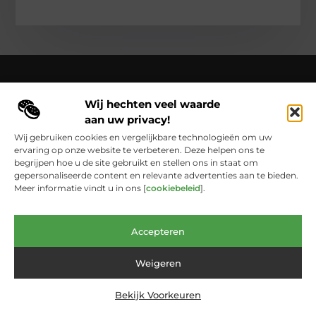
Wij hechten veel waarde
Over Cloaca de Film
aan uw privacy!
Cloacadefilm.nl – Een wereld van inspiratie, vastgelegd in
woorden en beelden.
Verken onze blogs en artikelen die het
Wij gebruiken cookies en vergelijkbare technologieën om uw
dagelijks leven vastleggen en in een nieuw licht zetten.
ervaring op onze website te verbeteren. Deze helpen ons te
begrijpen hoe u de site gebruikt en stellen ons in staat om
Bericht categorie
gepersonaliseerde content en relevante advertenties aan te bieden.
Meer informatie vindt u in ons [
cookiebeleid
].
Main Links
Accepteren
Website Linkbuilding: De Onmisbare Schakel Voor Online Groei
Geld Verdienen met Links: Zo Laat Je het Internet Voor Jou Werken
Weigeren
Bekijk Voorkeuren
@2025 www.cloacadefilm.nl. All Right Reserved.