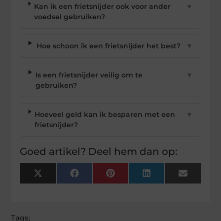
Kan ik een frietsnijder ook voor ander
▼
voedsel gebruiken?
Hoe schoon ik een frietsnijder het best?
▼
Is een frietsnijder veilig om te
▼
gebruiken?
Hoeveel geld kan ik besparen met een
▼
frietsnijder?
Goed artikel? Deel hem dan op:
X
Facebook
Pinterest
LinkedIn
Email
(Twitter)
Tags: