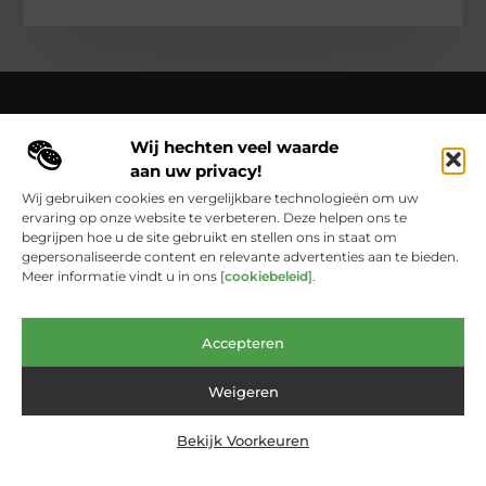
Wij hechten veel waarde
Over Cloaca de Film
aan uw privacy!
Cloacadefilm.nl – Een wereld van inspiratie, vastgelegd in
woorden en beelden.
Verken onze blogs en artikelen die het
Wij gebruiken cookies en vergelijkbare technologieën om uw
dagelijks leven vastleggen en in een nieuw licht zetten.
ervaring op onze website te verbeteren. Deze helpen ons te
begrijpen hoe u de site gebruikt en stellen ons in staat om
Bericht categorie
gepersonaliseerde content en relevante advertenties aan te bieden.
Meer informatie vindt u in ons [
cookiebeleid
].
Main Links
Accepteren
Website Linkbuilding: De Onmisbare Schakel Voor Online Groei
Geld Verdienen met Links: Zo Laat Je het Internet Voor Jou Werken
Weigeren
Bekijk Voorkeuren
@2025 www.cloacadefilm.nl. All Right Reserved.