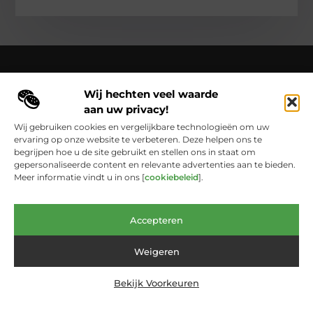
Wij hechten veel waarde
Over Cloaca de Film
aan uw privacy!
Cloacadefilm.nl – Een wereld van inspiratie, vastgelegd in
woorden en beelden.
Verken onze blogs en artikelen die het
Wij gebruiken cookies en vergelijkbare technologieën om uw
dagelijks leven vastleggen en in een nieuw licht zetten.
ervaring op onze website te verbeteren. Deze helpen ons te
begrijpen hoe u de site gebruikt en stellen ons in staat om
Bericht categorie
gepersonaliseerde content en relevante advertenties aan te bieden.
Meer informatie vindt u in ons [
cookiebeleid
].
Main Links
Accepteren
Website Linkbuilding: De Onmisbare Schakel Voor Online Groei
Geld Verdienen met Links: Zo Laat Je het Internet Voor Jou Werken
Weigeren
Bekijk Voorkeuren
@2025 www.cloacadefilm.nl. All Right Reserved.