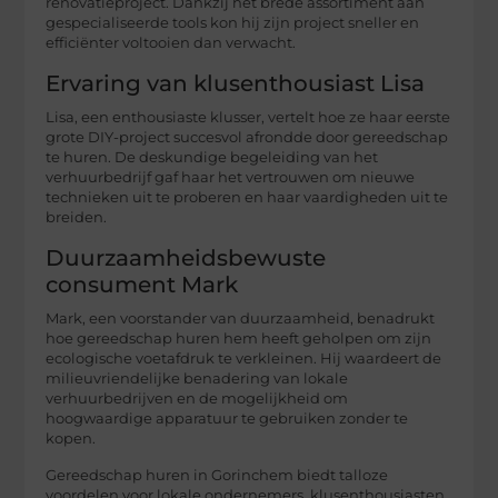
renovatieproject. Dankzij het brede assortiment aan
gespecialiseerde tools kon hij zijn project sneller en
efficiënter voltooien dan verwacht.
Ervaring van klusenthousiast Lisa
Lisa, een enthousiaste klusser, vertelt hoe ze haar eerste
grote DIY-project succesvol afrondde door gereedschap
te huren. De deskundige begeleiding van het
verhuurbedrijf gaf haar het vertrouwen om nieuwe
technieken uit te proberen en haar vaardigheden uit te
breiden.
Duurzaamheidsbewuste
consument Mark
Mark, een voorstander van duurzaamheid, benadrukt
hoe gereedschap huren hem heeft geholpen om zijn
ecologische voetafdruk te verkleinen. Hij waardeert de
milieuvriendelijke benadering van lokale
verhuurbedrijven en de mogelijkheid om
hoogwaardige apparatuur te gebruiken zonder te
kopen.
Gereedschap huren in Gorinchem biedt talloze
voordelen voor lokale ondernemers, klusenthousiasten