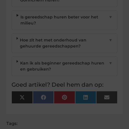
Is gereedschap huren beter voor het
▼
milieu?
Hoe zit het met onderhoud van
▼
gehuurde gereedschappen?
Kan ik als beginner gereedschap huren
▼
en gebruiken?
Goed artikel? Deel hem dan op:
X
Facebook
Pinterest
LinkedIn
Email
(Twitter)
Tags: