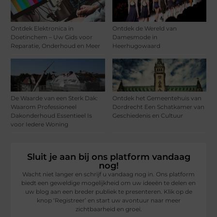
Ontdek Elektronica in
Ontdek de Wereld van
Doetinchem – Uw Gids voor
Damesmode in
Reparatie, Onderhoud en Meer
Heerhugowaard
De Waarde van een Sterk Dak:
Ontdek het Gemeentehuis van
Waarom Professioneel
Dordrecht Een Schatkamer van
Dakonderhoud Essentieel Is
Geschiedenis en Cultuur
voor Iedere Woning
Sluit je aan bij ons platform vandaag
nog!
Wacht niet langer en schrijf u vandaag nog in. Ons platform
biedt een geweldige mogelijkheid om uw ideeën te delen en
uw blog aan een breder publiek te presenteren. Klik op de
knop ‘Registreer’ en start uw avontuur naar meer
zichtbaarheid en groei.