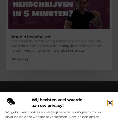
Smodin herschrijven
In combinatie met te weinig conversies, het niet makkelijk
vinden in zoekmachines is de belangrijkste reden voor het
herschrijven van tekst. Immers, als niemand ze
Marketing
Wij hechten veel waarde
Over Cloaca de Film
aan uw privacy!
Cloacadefilm.nl – Een wereld van inspiratie, vastgelegd in
woorden en beelden.
Verken onze blogs en artikelen die het
Wij gebruiken cookies en vergelijkbare technologieën om uw
dagelijks leven vastleggen en in een nieuw licht zetten.
ervaring op onze website te verbeteren. Deze helpen ons te